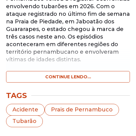
envolvendo tubarões em 2026. Com o
ataque registrado no último fim de semana
na Praia de Piedade, em Jaboatão dos
Guararapes, o estado chegou à marca de
três casos neste ano. Os episódios
aconteceram em diferentes regiões do
território pernambucano e envolveram
vítimas de idades distintas.
CONTINUE LENDO...
Notícias pelo WhatsApp
Receba as notícias exclusivas do
Portal
de Prefeitura
pelo nosso canal.
TAGS
Entrar no canal
Acidente
Prais de Pernambuco
Tubarão
Os registros ocorreram em janeiro e maio,
mobilizando equipes de resgate,