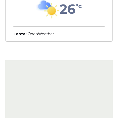
26
°c
Após o incidente, a turista foi encaminhada
ao Hospital São Lucas. De acordo com
informações da unidade de saúde, o
Fonte:
OpenWeather
ferimento foi considerado superficial. Ela
recebeu atendimento médico, passou por
curativos e foi liberada em seguida.