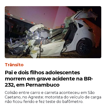
O caso teve grande repercussão e voltou a
Trânsito
chamar atenção para as recomendações
Pai e dois filhos adolescentes
de segurança em trechos do litoral
morrem em grave acidente na BR-
pernambucano onde há histórico de
232, em Pernambuco
incidentes envolvendo tubarões.
Colisão entre carro e carreta aconteceu em São
Criança de 11 anos foi
Caetano, no Agreste; motorista do veículo de carga
não ficou ferido e fez teste do bafômetro.