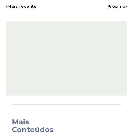
profissionais de saúde e órgãos
Mais recente
Próxima
responsáveis pelo monitoramento
costeiro. Os casos também reacenderam o
debate sobre segurança no mar e os
cuidados necessários em áreas
consideradas de risco.
Mais
Conteúdos
Segundo dados históricos do