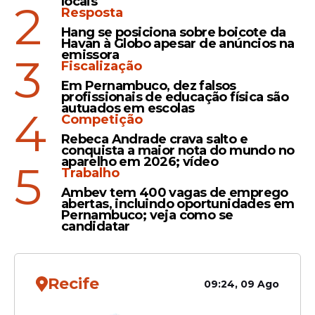
locais
2
Resposta
Menino atacado por
tubarão tem perna
Hang se posiciona sobre boicote da
Havan à Globo apesar de anúncios na
amputada e segue
emissora
3
entubado no Recife
Fiscalização
Em Pernambuco, dez falsos
profissionais de educação física são
autuados em escolas
4
Competição
Estado
Rebeca Andrade crava salto e
Ataque de tubarão no
conquista a maior nota do mundo no
aparelho em 2026; vídeo
5
Grande Recife: vítima de 11
Trabalho
anos teve perna amputada
Ambev tem 400 vagas de emprego
abertas, incluindo oportunidades em
Pernambuco; veja como se
candidatar
Recife
09:24, 09 Ago
Veja Também