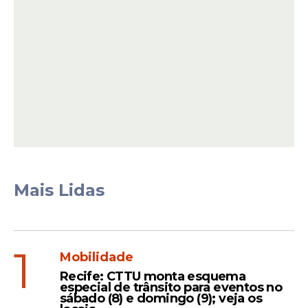
Ela sofreu uma mordida na perna
enquanto realizava um mergulho próximo
à área da Associação de Pescadores, nas
Mais Lidas
imediações do Porto de Santo Antônio.
Leia Também
1
Mobilidade
Recife: CTTU monta esquema
especial de trânsito para eventos no
sábado (8) e domingo (9); veja os
Atualização