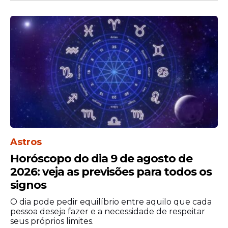
O adolescente Deivson Rocha Dantas, de
14 anos, foi atacado por um
tubarão
na
Praia Del Chifre, em Olinda, na Região
Metropolitana do Recife.
Astros
Horóscopo do dia 9 de agosto de
O jovem chegou a ser socorrido por
equipes de emergência e encaminhado
2026: veja as previsões para todos os
para atendimento hospitalar. Apesar dos
signos
esforços médicos, ele não resistiu aos
O dia pode pedir equilíbrio entre aquilo que cada
ferimentos e morreu.
pessoa deseja fazer e a necessidade de respeitar
seus próprios limites.