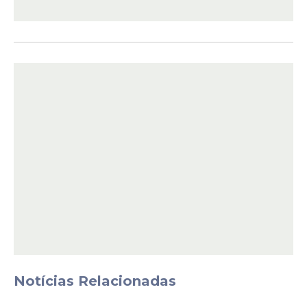
O episódio mobilizou equipes do Instituto
Chico Mendes de Conservação da
Biodiversidade (ICMBio), do Corpo de
Bombeiros e do Comitê Estadual de
Monitoramento de Incidentes com
Tubarões.
Adolescente morreu
após ataque em Olinda
Poucos dias depois, em 29 de janeiro,
Pernambuco registrou o caso mais grave
do ano.
Notícias Relacionadas