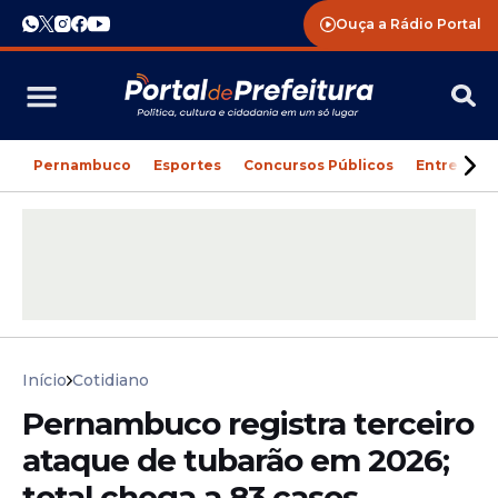
Ouça a Rádio Portal
Pernambuco
Esportes
Concursos Públicos
Entreteni
Início
Cotidiano
Pernambuco registra terceiro
ataque de tubarão em 2026;
total chega a 83 casos