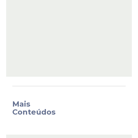
sentiu.
“É como uma música que termina antes da
Mais
hora, deixando um silêncio profundo e um
Conteúdos
vazio que nada consegue preencher. Para
um pai, ver uma filha partir é algo que
parece contrariar a própria ordem da vida”,