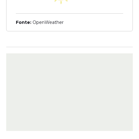
reserva palcos iluminados e aplausos, mas
também nos coloca diante de silêncios que
parecem não ter fim. Perder a minha
Fonte:
OpenWeather
querida amada Lorena é a dor mais
profunda que já senti, uma música que se
interrompe antes do refrão, um vazio que
nem o maior dos sucessos pode preencher.