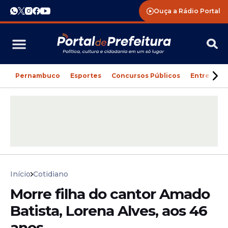
Ouça a Rádio Portal
Pernambuco
Esportes
Concursos Públicos
Entreteni
Início
Cotidiano
Morre filha do cantor Amado
Batista, Lorena Alves, aos 46
anos