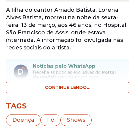
A filha do cantor Amado Batista, Lorena
Alves Batista, morreu na noite da sexta-
feira, 13 de março, aos 46 anos, no Hospital
São Francisco de Assis, onde estava
internada. A informação foi divulgada nas
redes sociais do artista.
Notícias pelo WhatsApp
Receba as notícias exclusivas do
Portal
de Prefeitura
pelo nosso canal.
CONTINUE LENDO...
Entrar no canal
TAGS
Em mensagem, Amado explicou filha
vinha enfrentando uma grave
doença
e
Doença
Fé
Shows
que lutava contra ela. Ele contou que a
perda de Lorena é a maior dor que já