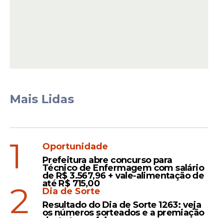
As apresentações que ocorreriam neste
sábado (14) em Guarulhos e Botucatu,
municípios de
São Paulo
, e no domingo (15)
na
capital paulistana
, foram remarcadas.
Leia Também
Mais Lidas
Luto
1
Morre Dona Neide,
Oportunidade
torcedora iluste do Sport,
Prefeitura abre concurso para
neste sábado (7), aos 71
Técnico de Enfermagem com salário
de R$ 3.567,96 + vale-alimentação de
anos
até R$ 715,00
2
Dia de Sorte
Resultado do Dia de Sorte 1263: veja
os números sorteados e a premiação