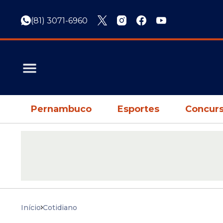
(81) 3071-6960
Pernambuco
Esportes
Concurs
Início
Cotidiano