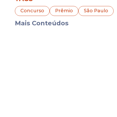
Já na quadra, o estado de Pernambuco re
modalidade simples, com seis números, o
Concurso
Prêmio
São Paulo
O próximo sorteio da Mega-Sena está prev
Mais Conteúdos
estimado em R$ 3,5 milhões.