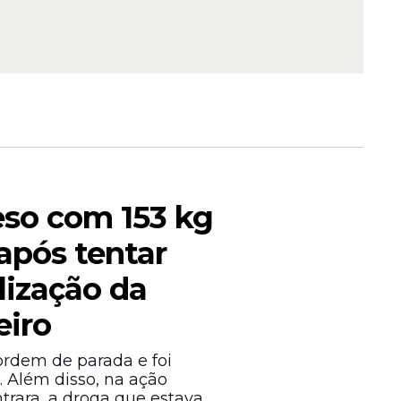
odas
so com 153 kg
pós tentar
alização da
eiro
rdem de parada e foi
. Além disso, na ação
ntrara, a droga que estava