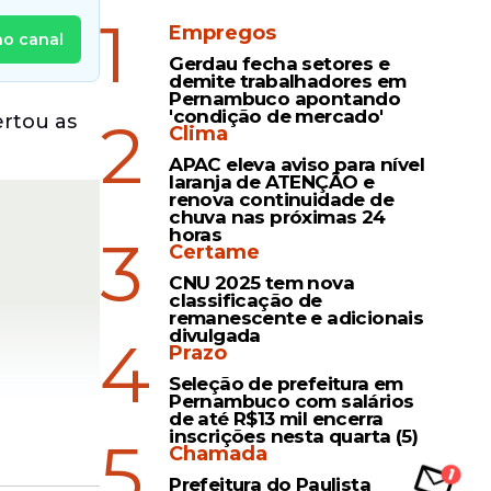
1
Empregos
no canal
Gerdau fecha setores e
demite trabalhadores em
Pernambuco apontando
'condição de mercado'
2
ertou as
Clima
APAC eleva aviso para nível
laranja de ATENÇÃO e
renova continuidade de
chuva nas próximas 24
horas
3
Certame
CNU 2025 tem nova
classificação de
remanescente e adicionais
divulgada
4
Prazo
Seleção de prefeitura em
Pernambuco com salários
de até R$13 mil encerra
inscrições nesta quarta (5)
5
Chamada
Prefeitura do Paulista