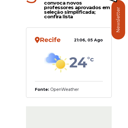
convoca novos
ou a
professores aprovados em
Newsletter
seleção simplificada;
confira lista
êmio
Recife
21:06, 05 Ago
24
°c
Fonte:
OpenWeather