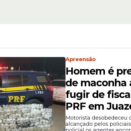
sábado (28/03)
Apreensão
 das regiões
Agreste
e Sertão pernambucano. T
Homem é pre
 receber R$ 985,14.
de maconha a
fugir de fisc
PRF em Juaz
Motorista desobedeceu o
alcançado pelos policiais
policial os agentes enco