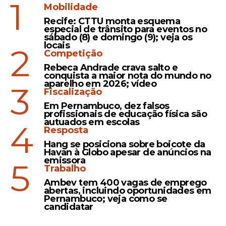
1
Mobilidade
no volante de papel.
Recife: CTTU monta esquema
Os
canais eletrônicos da Caixa
especial de trânsito para eventos no
sábado (8) e domingo (9); veja os
intermediaram o quarto ponto de sorte da
locais
2
Competição
noite através do ambiente virtual. O
sistema digital computou uma aposta
Rebeca Andrade crava salto e
conquista a maior nota do mundo no
simples de 15 números para um morador
aparelho em 2026; vídeo
3
da cidade de
Sítio Novo do Tocantins (TO)
,
Fiscalização
que efetuou o preenchimento pela
Em Pernambuco, dez falsos
profissionais de educação física são
internet de forma individual. Enquanto os
autuados em escolas
4
ganhadores de Curitiba, Jaraguá do Sul e
Resposta
Sítio Novo do Tocantins receberão o
Hang se posiciona sobre boicote da
Havan à Globo apesar de anúncios na
prêmio de forma totalmente individual, os
emissora
5
participantes do bolão de Sorocaba
Trabalho
dividirão o valor da cota entre si.
Ambev tem 400 vagas de emprego
abertas, incluindo oportunidades em
Pernambuco; veja como se
candidatar