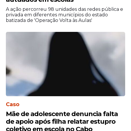
também conta com opções como a
A ação percorreu 98 unidades das redes pública e
"Surpresinha"
, que gera os números de
privada em diferentes municípios do estado
batizada de 'Operação Volta às Aulas'
forma automática, ou a própria
"Teimosinha"
, que mantém o mesmo jogo
por vários concursos seguidos.
Caso
Mãe de adolescente denuncia falta
de apoio após filha relatar estupro
Procedimentos para
coletivo em escola no Cabo