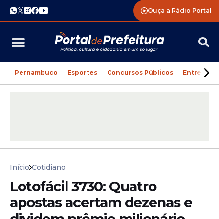
Ouça a Rádio Portal
Pernambuco
Esportes
Concursos Públicos
Entreteni
Início
Cotidiano
Lotofácil 3730: Quatro
apostas acertam dezenas e
dividem prêmio milionário