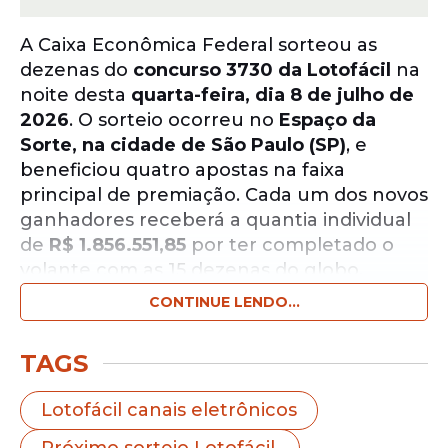
A Caixa Econômica Federal sorteou as
dezenas do
concurso 3730 da Lotofácil
na
noite desta
quarta-feira, dia 8 de julho de
2026
. O sorteio ocorreu no
Espaço da
Sorte, na cidade de São Paulo (SP)
, e
beneficiou quatro apostas na faixa
principal de premiação. Cada um dos novos
ganhadores receberá a quantia individual
de
R$ 1.856.551,85
por ter completado o
volante com as 15 dezenas do globo.
CONTINUE LENDO...
Notícias pelo WhatsApp
Receba as notícias exclusivas do
Portal
TAGS
de Prefeitura
pelo nosso canal.
Lotofácil canais eletrônicos
Entrar no canal
Próximo sorteio Lotofácil.