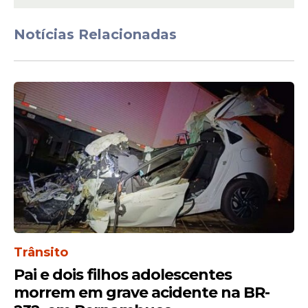
dessas faixas menores retiram o dinheiro
diretamente em qualquer unidade lotérica
Notícias Relacionadas
credenciada.
Trânsito
Próximo sorteio e como
Pai e dois filhos adolescentes
realizar as apostas
morrem em grave acidente na BR-