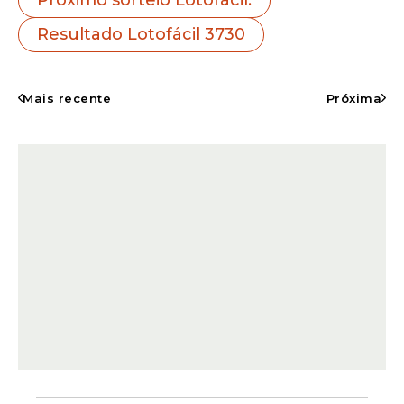
As dezenas que saíram do sorteio oficial
Resultado Lotofácil 3730
nesta noite foram:
02 - 03 - 05 - 06 - 08 - 11
- 12 - 13 - 14 - 15 - 16 - 19 - 20 - 21 - 24
.
Mais recente
Próxima
A rodada desta quarta-feira espalhou a
sorte por quatro estados diferentes do
país, contemplando as regiões Sul, Sudeste