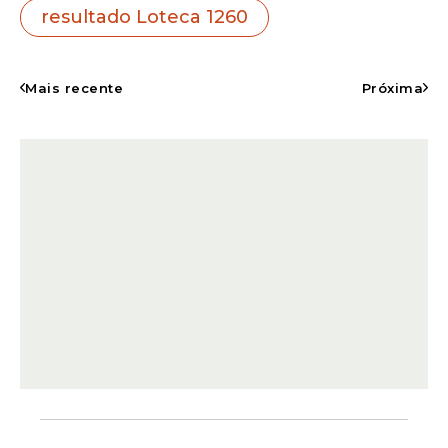
R$ 74,29
. A arrecadação total da rodada foi
resultado Loteca 1260
de
R$ 2.212.784,00
.
Mais recente
Próxima
Com a definição da premiação, a Caixa
informou que o próximo concurso da
Loteca tem
estimativa de prêmio de R$
800.000,00
, considerando as apostas
realizadas até o dia 9 de julho de 2026.