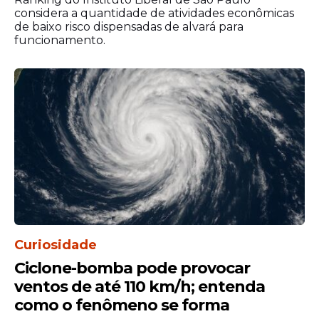
1
Brasil
x
Noruega
2
considera a quantidade de atividades econômicas
de baixo risco dispensadas de alvará para
funcionamento.
0
2
Canadá
x
Marrocos
3
0
3
Paraguai
x
França
1
2
4
México
x
Inglaterra
3
0
Curiosidade
5
Portugal
x
Espanha
Ciclone-bomba pode provocar
1
ventos de até 110 km/h; entenda
como o fenômeno se forma
1