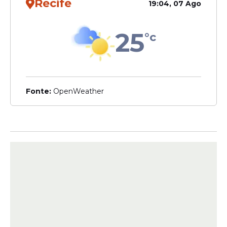
Recife
Bélgica sobre os Estados Unidos por 4 a 1.
19:04, 07 Ago
A Argentina também venceu o Egito por 3
a 2 em um dos confrontos realizados na
25
°c
terça-feira.
Fonte:
OpenWeather
Os jogos do futebol brasileiro também
contribuíram para definir o resultado do
concurso. O Sport venceu o Criciúma por 1