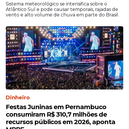
6
Estados Unidos
x
Bélgica
Sistema meteorológico se intensifica sobre o
4
Atlântico Sul e pode causar temporais, rajadas de
vento e alto volume de chuva em parte do Brasil.
2
7
Egito
x
Argentina
3
1
8
Criciúma/SC
x
Sport/PE
0
3
9
Novorizontino/SP
x
Atlético/
0
Dinheiro
5
10
Londrina/PR
x
CRB/AL
Festas Juninas em Pernambuco
0
consumiram R$ 310,7 milhões de
recursos públicos em 2026, aponta
2
11
Goiás/GO
x
Ceará/CE