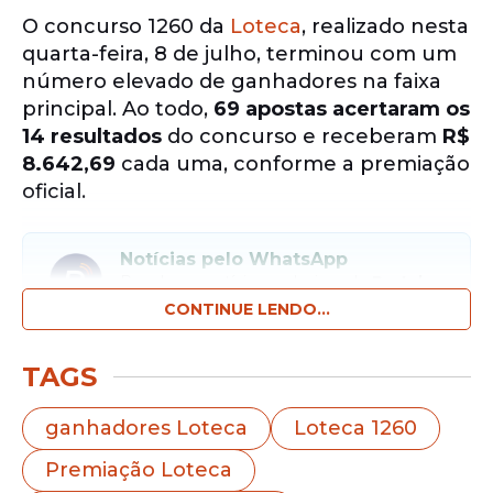
O concurso 1260 da
Loteca
, realizado nesta
quarta-feira, 8 de julho, terminou com um
número elevado de ganhadores na faixa
principal. Ao todo,
69 apostas acertaram os
14 resultados
do concurso e receberam
R$
8.642,69
cada uma, conforme a premiação
oficial.
Notícias pelo WhatsApp
Receba as notícias exclusivas do
Portal
de Prefeitura
pelo nosso canal.
CONTINUE LENDO...
Entrar no canal
TAGS
Além dos vencedores da faixa principal, o
ganhadores Loteca
Loteca 1260
concurso também premiou
1.638 apostas
Premiação Loteca
com 13 acertos
. Cada uma delas recebeu