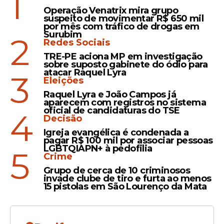
1
Copa: 'a pior da minha vida'
Operação Venatrix mira grupo
suspeito de movimentar R$ 650 mil
por mês com tráfico de drogas em
Surubim
2
Redes Sociais
Competição
TRE-PE aciona MP em investigação
Brasil finaliza Copa do
sobre suposto gabinete do ódio para
atacar Raquel Lyra
3
Mundo na 11ª colocação e
Eleições
faz sua pior campanha em
Raquel Lyra e João Campos já
60 anos
aparecem com registros no sistema
oficial de candidaturas do TSE
4
Decisão
Igreja evangélica é condenada a
pagar R$ 100 mil por associar pessoas
LGBTQIAPN+ à pedofilia
5
Crime
Veja Também
Grupo de cerca de 10 criminosos
invade clube de tiro e furta ao menos
15 pistolas em São Lourenço da Mata
Outro destaque ficou para a vitória da