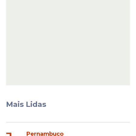
Entre os jogos internacionais, o Brasil
venceu a Noruega por 2 a 1. O Marrocos
derrotou o Canadá por 3 a 0. A França
superou o Paraguai por 1 a 0. A Inglaterra
venceu o México por 3 a 2, enquanto a
Espanha derrotou Portugal por 1 a 0.
Leia Também
Mais Lidas
Posicionamento
Bruno Guimarães faz
publicação após pênalti
perdido na eliminação da
Pernambuco