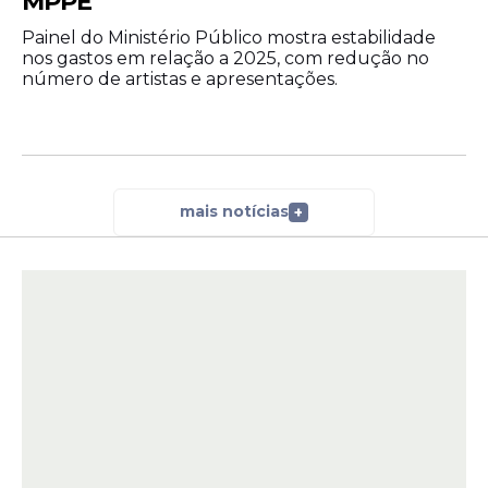
MPPE
0
Painel do Ministério Público mostra estabilidade
nos gastos em relação a 2025, com redução no
0
número de artistas e apresentações.
12
Náutico/PE
x
Juventud
0
3
13
Botafogo/SP
x
Avaí/SC
1
mais notícias
+
2
São
14
Vila Nova/GO
x
Bernardo
1
A premiação oficial confirmou
69 apostas
ganhadoras com 14 acertos
, cada uma
recebendo
R$ 8.642,69
. A segunda faixa
registrou
1.638 apostas vencedoras
, com
prêmio individual de
R$ 74,29
.