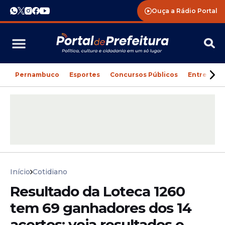
Ouça a Rádio Portal
Pernambuco
Esportes
Concursos Públicos
Entreteni
Início
Cotidiano
Resultado da Loteca 1260
tem 69 ganhadores dos 14
acertos; veja resultados e