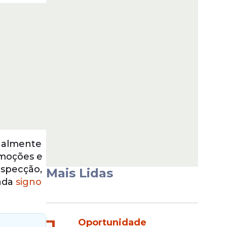
onalmente
emoções e
ospecção,
Mais Lidas
ada
signo
Oportunidade