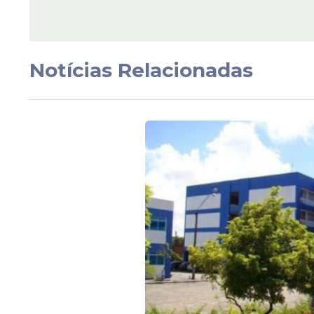
Curiosidades
Notícias Relacionadas
Horóscopo do dia: vej
previsões desta quinta
12 de março de 2026, 
todos os signos
Veja Também
Leão
Leoninos tendem a buscar protagonismo 