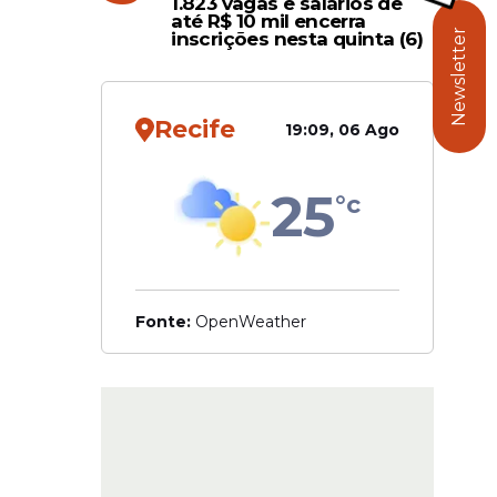
1.823 vagas e salários de
até R$ 10 mil encerra
Newsletter
inscrições nesta quinta (6)
as para
Recife
de e
19:09, 06 Ago
25
°c
ões e
ridas. Na
Fonte:
OpenWeather