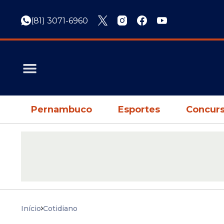
(81) 3071-6960
Pernambuco
Esportes
Concurs
Início
Cotidiano