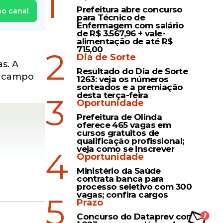
1
Prefeitura abre concurso
no canal
para Técnico de
Enfermagem com salário
de R$ 3.567,96 + vale-
alimentação de até R$
715,00
2
Dia de Sorte
s. A
Resultado do Dia de Sorte
No campo
1263: veja os números
sorteados e a premiação
desta terça-feira
3
Oportunidade
Prefeitura de Olinda
oferece 465 vagas em
cursos gratuitos de
qualificação profissional;
veja como se inscrever
4
Oportunidade
Ministério da Saúde
contrata banca para
processo seletivo com 300
vagas; confira cargos
5
Prazo
Concurso do Dataprev com