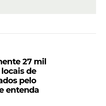
eja
ta-feira,
, para
ente 27 mil
 locais de
ados pelo
 e entenda