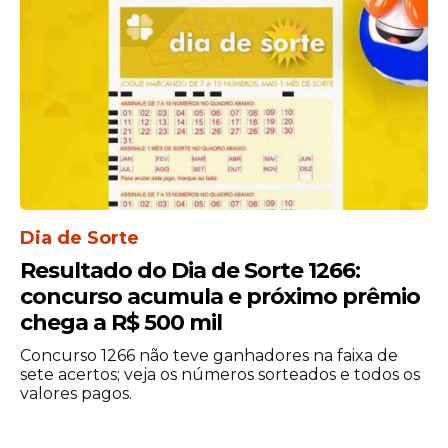
Durante os procedimentos na delegacia, a
autoridade policial fixou fiança no valor de
R$ 2 mil. No entanto, segundo informou a
Polícia Civil do Distrito Federal, o
investigado não realizou o pagamento do
valor estabelecido.
Dia de Sorte
Resultado do Dia de Sorte 1266:
concurso acumula e próximo prêmio
chega a R$ 500 mil
Concurso 1266 não teve ganhadores na faixa de
sete acertos; veja os números sorteados e todos os
valores pagos.