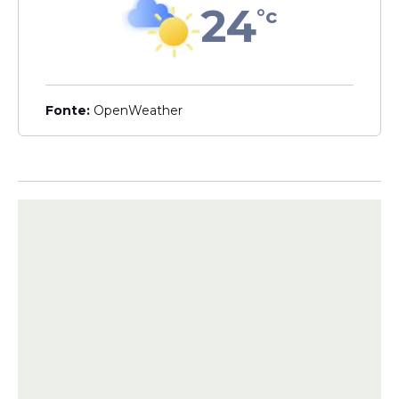
24
°c
15ª Delegacia de Polícia, onde foram
adotados os procedimentos previstos pela
legislação.
Fonte:
OpenWeather
Leia Também
Homicídio
Pernambuco: cantor é
morto com golpes de
garrafa e pedra pelo ex-
companheiro de sua
namorada
Vandalismo