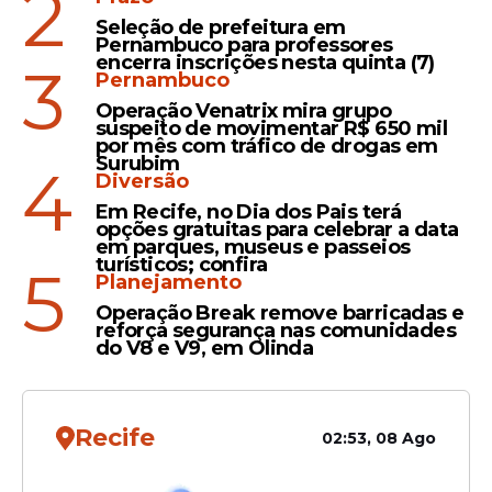
2
Seleção de prefeitura em
Pernambuco para professores
View this post on Instagram
encerra inscrições nesta quinta (7)
3
Pernambuco
Operação Venatrix mira grupo
suspeito de movimentar R$ 650 mil
por mês com tráfico de drogas em
Surubim
4
Diversão
Em Recife, no Dia dos Pais terá
opções gratuitas para celebrar a data
em parques, museus e passeios
turísticos; confira
5
Planejamento
Operação Break remove barricadas e
reforça segurança nas comunidades
O que diz a Polícia
do V8 e V9, em Olinda
De acordo com a Polícia Civil, os agentes
encontraram o suspeito poucos minutos
depois na região do Sol Nascente. Os
Recife
02:53, 08 Ago
policiais realizaram a prisão em flagrante e
conduziram o homem novamente para a