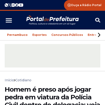
Ouça a Rádio Portal
Pernambuco
Esportes
Concursos Públicos
Entreteni
Início
Cotidiano
Homem é preso após jogar
pedra em viatura da Polícia
Civil dentro de delegacia; veja