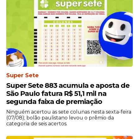
veículo oficial.
Após a prisão, os policiais autuaram o
homem pelo crime de dano qualificado
contra
patrimônio público
. A legislação
prevê pena de detenção que pode variar
de seis meses a três anos, além da
aplicação de multa, conforme as
circunstâncias do caso.
Super Sete
Super Sete 883 acumula e aposta de
São Paulo fatura R$ 51,1 mil na
segunda faixa de premiação
Ninguém acertou as sete colunas nesta sexta-feira
(07/08); bolão paulistano levou o prêmio da
categoria de seis acertos.