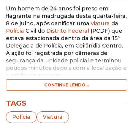
Um homem de 24 anos foi preso em
flagrante na madrugada desta quarta-feira,
8 de julho, após danificar uma
viatura
da
Polícia
Civil do
Distrito Federal
(PCDF) que
estava estacionada dentro da área da 15ª
Delegacia de Polícia, em Ceilândia Centro.
A ação foi registrada por câmeras de
segurança da unidade policial e terminou
poucos minutos depois com a localização e
a prisão do suspeito.
CONTINUE LENDO...
Notícias pelo WhatsApp
Receba as notícias exclusivas do
Portal
TAGS
de Prefeitura
pelo nosso canal.
Polícia
Viatura
Entrar no canal