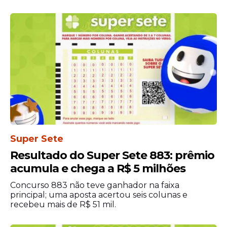
Segundo a Polícia Civil, familiares desse
Super Sete
primeiro preso permaneciam em frente à
Resultado do Super Sete 883: prêmio
delegacia no momento do ocorrido.
acumula e chega a R$ 5 milhões
Conforme a corporação, a presença dessas
pessoas provocava movimentação na
Concurso 883 não teve ganhador na faixa
principal; uma aposta acertou seis colunas e
entrada da unidade policial, situação que
recebeu mais de R$ 51 mil.
teria sido aproveitada pelo investigado
para praticar o ato de vandalismo contra o