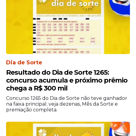
Jaboatão dos Guararapes: (81) 3461-
3443 / (81) 99195-6655
Moreno: (81) 98299-0974 / (81) 98128-
2018
Olinda: (81) 99266-5307 / 0800.081.0060
Paulista: (81) 99784-0270 / 3371-7992
São Lourenço da Mata: (81) 98338-5407
Dia de Sorte
Resultado do Dia de Sorte 1265:
concurso acumula e próximo prêmio
chega a R$ 300 mil
Concurso 1265 do Dia de Sorte não teve ganhador
na faixa principal; veja dezenas, Mês da Sorte e
premiação completa.