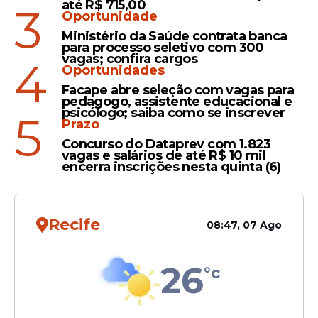
até R$ 715,00
3
Oportunidade
Tempestade
Ministério da Saúde contrata banca
para processo seletivo com 300
Chuvas no Grande Recife
vagas; confira cargos
4
provoca inundações e ao
Oportunidades
menos 22 pessoas são
Facape abre seleção com vagas para
pedagogo, assistente educacional e
resgatadas após ficarem
psicólogo; saiba como se inscrever
5
ilhadas
Prazo
Concurso do Dataprev com 1.823
vagas e salários de até R$ 10 mil
encerra inscrições nesta quinta (6)
Veja Também
Recife
08:47, 07 Ago
26
°c