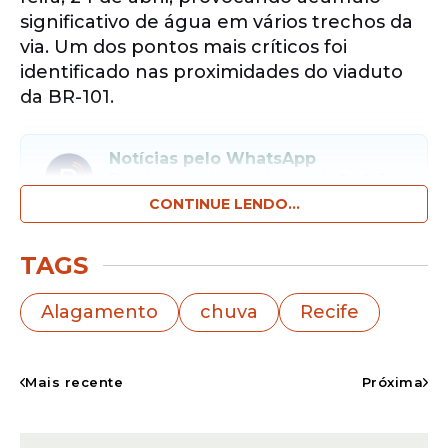
significativo de água em vários trechos da
via. Um dos pontos mais críticos foi
identificado nas proximidades do viaduto
da BR-101.
Notícias pelo WhatsApp
Receba as notícias exclusivas do
Portal
de Prefeitura
pelo nosso canal.
CONTINUE LENDO...
Entrar no canal
TAGS
Com a
retenção de água
, o fluxo de
Alagamento
chuva
Recife
veículos foi prejudicado, causando lentidão
e deixando alguns carros presos no local.
Equipes da Autarquia de Trânsito e
Mais recente
Próxima
Transporte (CTTU) foram mobilizadas para
orientar os motoristas e organizar desvios