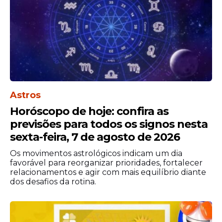
Números da Defesa Civil no Grande Recife
Recife: 0800.081.3400 (ligação gratuita,
24 horas)
Astros
Abreu e Lima: (81) 97347-2443
Araçoiaba: (81) 3543-8983
Horóscopo de hoje: confira as
Cabo de Santo Agostinho:
previsões para todos os signos nesta
0800.281.8531
sexta-feira, 7 de agosto de 2026
Camaragibe: (81) 2129-9564 / (81)
Os movimentos astrológicos indicam um dia
99945-3015 / 153
favorável para reorganizar prioridades, fortalecer
Igarassu: (81) 99460-9073
relacionamentos e agir com mais equilíbrio diante
dos desafios da rotina.
Ilha de Itamaracá: (81) 3181-2490 / 199
Ipojuca: (81) 99231-8607 (telefone e
WhatsApp)
Itapissuma: (81) 98844-5216