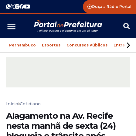
Ouça a Rádio Portal
Pernambuco
Esportes
Concursos Públicos
Entreteni
Início
Cotidiano
Alagamento na Av. Recife
nesta manhã de sexta (24)
bloqueia o trânsito após