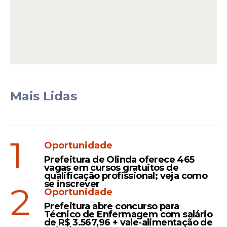
Diante do cenário, a Prefeitura do Recife
informou que a Defesa Civil permanece
em esquema de plantão para atender
eventuais ocorrências relacionadas às
chuvas.
Mais Lidas
Leia Também
1
Oportunidade
Clima
Prefeitura de Olinda oferece 465
Pernambuco suspende
vagas em cursos gratuitos de
qualificação profissional; veja como
aulas nesta sexta (24) após
se inscrever
2
fortes chuvas
Oportunidade
Prefeitura abre concurso para
Técnico de Enfermagem com salário
de R$ 3.567,96 + vale-alimentação de