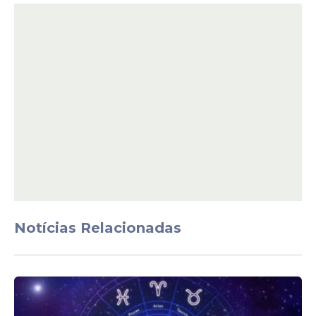
Contatos de emergência
Em razão das fortes chuvas que atingem a
Região Metropolitana do Recife, as Defesas
Civis municipais seguem em estado de
prontidão para atender ocorrências e
orientar a população. Em casos de risco,
deslizamentos, alagamentos ou
necessidade de abrigo, os moradores
podem acionar os seguintes contatos:
Notícias Relacionadas