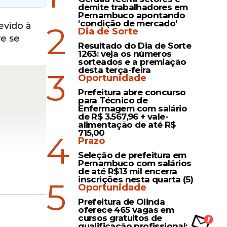
demite trabalhadores em
Pernambuco apontando
'condição de mercado'
2
evido à
Dia de Sorte
e se
Resultado do Dia de Sorte
1263: veja os números
sorteados e a premiação
desta terça-feira
3
Oportunidade
Prefeitura abre concurso
para Técnico de
Enfermagem com salário
de R$ 3.567,96 + vale-
alimentação de até R$
715,00
4
Prazo
Seleção de prefeitura em
Pernambuco com salários
de até R$13 mil encerra
inscrições nesta quarta (5)
5
Oportunidade
Prefeitura de Olinda
oferece 465 vagas em
cursos gratuitos de
qualificação profissional;