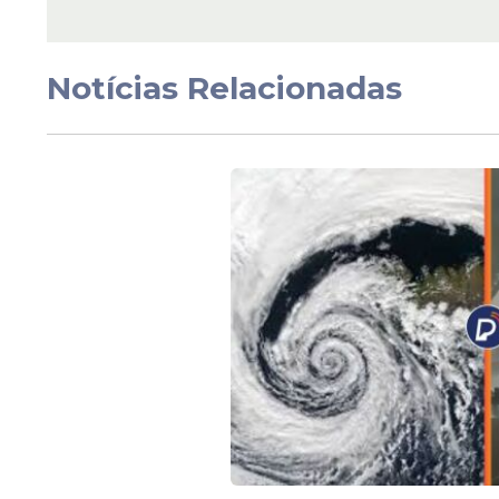
Notícias Relacionadas
No restante do Brasil
O feriadão da Páscoa deve ser de tempo i
divulgado pelo Instituto Nacional de Met
regiões do país até a próxima segunda-feir