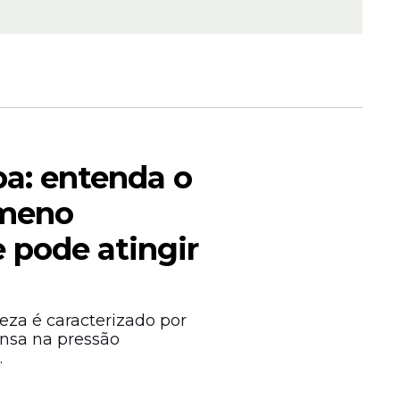
a: entenda o
ômeno
 pode atingir
eza é caracterizado por
boletim
nsa na pressão
as as
.