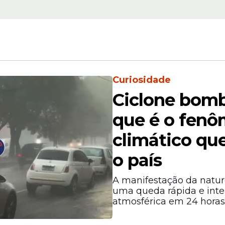
Curiosidade
Ciclone bomb
que é o fen
climático que
o país
A manifestação da natur
nstável em diversas regiões do
Brasil
. Segundo 
uma queda rápida e inte
eorologia (Inmet), há previsão de
chuvas
em tod
atmosférica em 24 horas
a, 21 de abril.