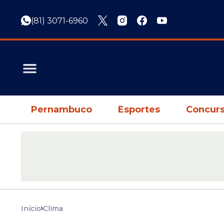
(81) 3071-6960
Pernambuco
Esportes
Concurs
Início
Clima