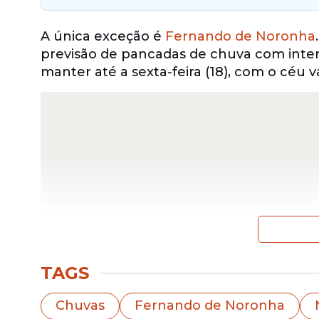
A única exceção é
Fernando de Noronha
previsão de pancadas de chuva com intens
manter até a sexta-feira (18), com o céu
TAGS
Já no restante do estado, a Apac reforç
Chuvas
Fernando de Noronha