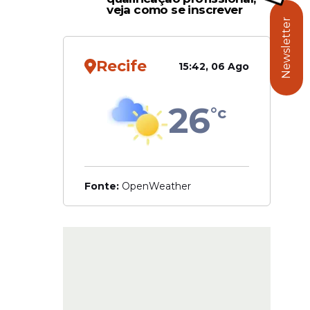
veja como se inscrever
em
Newsletter
Recife
15:42, 06 Ago
26
°c
Fonte:
OpenWeather