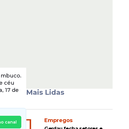
nambuco.
e céu
, 17 de
Mais Lidas
1
Empregos
no canal
Gerdau fecha setores e