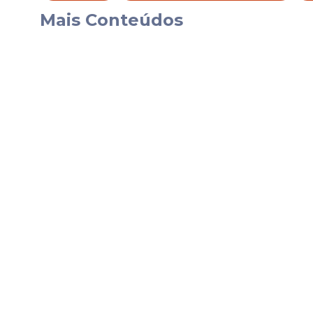
“Parcialmente nublado sem chuva em toda 
Mais Conteúdos
boletim divulgado na manhã desta quinta