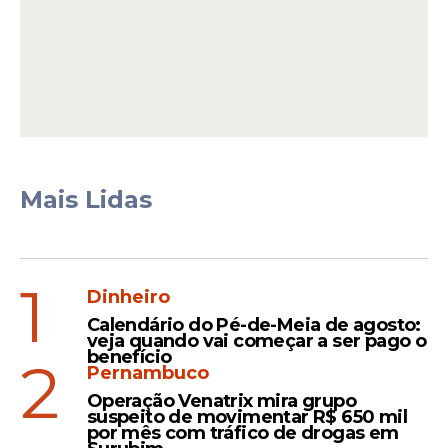
relevantes, como nome social, dados
biométricos e até
QR Code antifraude
.
Confira as principais inovações:
Mais Lidas
1
Dinheiro
Calendário do Pé-de-Meia de agosto:
veja quando vai começar a ser pago o
benefício
2
Pernambuco
CPF como identificador nacional e
Operação Venatrix mira grupo
único
;
suspeito de movimentar R$ 650 mil
por mês com tráfico de drogas em
Mais segurança contra fraudes
e