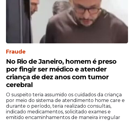
dentro do prazo fornecido pelo órgão
emissor.
A recomendação para todo o Brasil é evitar
deixar para o último momento,
especialmente considerando possíveis
sobrecargas nos sistemas estaduais
Fraude
próximos ao fim do prazo.
No Rio de Janeiro, homem é preso
Duração e validade da
por fingir ser médico e atender
nova
CIN
criança de dez anos com tumor
cerebral
Diferente do RG antigo, que não tinha
O suspeito teria assumido os cuidados da criança
prazo fixo, a
CIN
tem validade definida
por meio do sistema de atendimento home care e
conforme a faixa etária do titular:
durante o período, teria realizado consultas,
indicado medicamentos, solicitado exames e
emitido encaminhamentos de maneira irregular