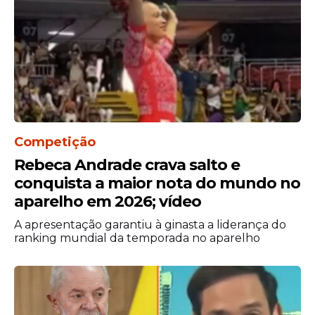
Situações de exceção, entretanto, já
exigem atenção: mudou algum dado
pessoal? Perdeu o RG? Vai viajar para
Competição
países do Mercosul? Nesses casos,
Rebeca Andrade crava salto e
recomenda-se antecipar a troca, pois a
CIN
conquista a maior nota do mundo no
já está alinhada às exigências
aparelho em 2026; vídeo
internacionais de identificação.
A apresentação garantiu à ginasta a liderança do
Como solicitar a nova
ranking mundial da temporada no aparelho
Carteira de Identidade
?
O processo é prático e gratuito para a
primeira via. O cidadão deve seguir três