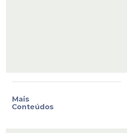
Entrar no canal
De acordo com o
Decreto nº 10.977/2022
,
publicado pelo governo federal, o prazo
para trocar o RG antigo termina em
2032
.
Isso significa que, até essa data, os
brasileiros ainda podem utilizar a versão
antiga do documento sem maiores
transtornos na rotina — mas a orientação é
clara: não deixe para a última hora!
Mais
Conteúdos