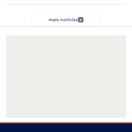
mais notícias
+
Crianças de até 12 anos:
5 anos
;
Pessoas de 12 a 59 anos:
10 anos
;
Maiores de 60 anos:
validade
indeterminada
.
Essa adaptação facilita o controle da
validade, tornando o documento ainda
mais confiável.
Por que antecipar a
atualização?