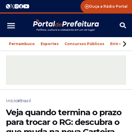
Ouça a Rádio Portal
Pernambuco
Esportes
Concursos Públicos
Entreteni
Início
Brasil
Veja quando termina o prazo
para trocar o RG: descubra o
que muda na nova Carteira