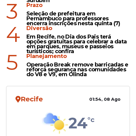
Surubim
3
falsificações;
Prazo
Integração com serviços públicos
Seleção de prefeitura em
Pernambuco para professores
(SUS, CadÚnico, entre outros);
encerra inscrições nesta quinta (7)
4
Possibilidade de apresentação digital e
Diversão
física.
Em Recife, no Dia dos Pais terá
opções gratuitas para celebrar a data
Com a padronização, o cidadão passa a ter
em parques, museus e passeios
turísticos; confira
5
acesso facilitado a benefícios sociais,
Planejamento
prevenindo problemas como divergências
Operação Break remove barricadas e
cadastrais em políticas públicas.
reforça segurança nas comunidades
do V8 e V9, em Olinda
Leia Também
Recife
01:54, 08 Ago
Documento
24
°c
Nova Carteira de
Identidade Nacional vai