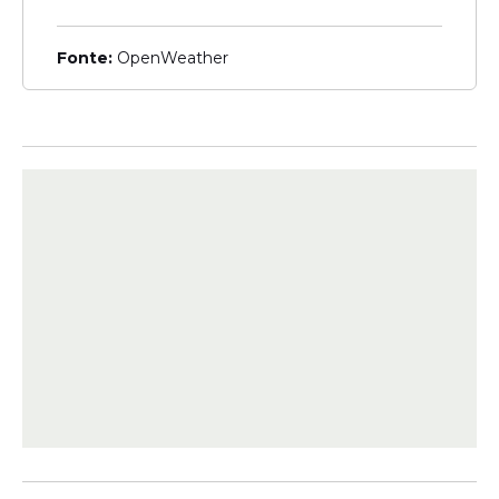
substituir o RG? Entenda
Fonte:
OpenWeather
Brasil
Nova Carteira de
Identidade: veja prazos,
validade e como renovar o
documento
Veja Também