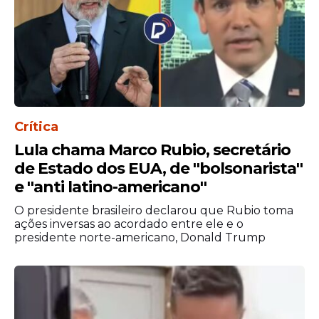
etapas simples:
Crítica
Lula chama Marco Rubio, secretário
de Estado dos EUA, de ''bolsonarista''
e ''anti latino-americano''
O presidente brasileiro declarou que Rubio toma
Agendar atendimento
em um posto
ações inversas ao acordado entre ele e o
presidente norte-americano, Donald Trump
oficial (SAC, Instituto de Identificação
ou Poupatempo);
Comparecer com a
certidão de
nascimento
ou casamento;
Acompanhar e retirar o documento