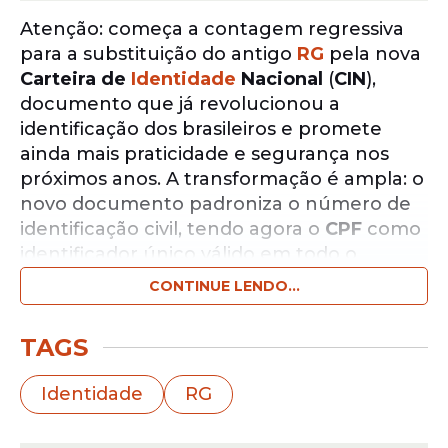
Atenção: começa a contagem regressiva
para a substituição do antigo
RG
pela nova
Carteira de
Identidade
Nacional
(
CIN
),
documento que já revolucionou a
identificação dos brasileiros e promete
ainda mais praticidade e segurança nos
próximos anos. A transformação é ampla: o
novo documento padroniza o número de
identificação civil, tendo agora o
CPF
como
identificador único válido em todo o
território nacional, eliminando possíveis
CONTINUE LENDO...
fraudes e promovendo acesso facilitado a
serviços públicos essenciais.
TAGS
Notícias pelo WhatsApp
Identidade
RG
Receba as notícias exclusivas do
Portal
de Prefeitura
pelo nosso canal.