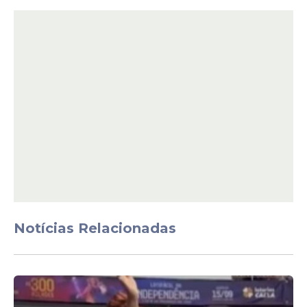
Até quando vale o
RG
antigo
?
O prazo limite é
2032
. Isso significa que o
RG tradicional continua sendo aceito até
essa data tanto em órgãos públicos
quanto privados, para abertura de contas
bancárias, consultas médicas, cadastros
em escolas e viagens nacionais. Depois
desse período, apenas a nova
Carteira de
Identidade
Nacional
, a
CNH
e o
passaporte
passarão a ser aceitos.
Notícias Relacionadas