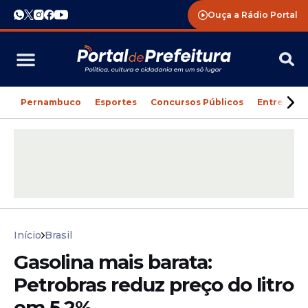
Ouça a Rádio Portal
Pernambuco
Esportes
Concursos Públicos
Entreteni
Início
Brasil
Gasolina mais barata:
Petrobras reduz preço do litro
em 5,2%