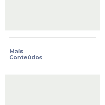
Com a
redução
, o preço médio de venda da
Petrobras para as distribuidoras passará a
ser, em média, de R$ 2,57 por litro, uma
Mais
redução de R$ 0,14.
Conteúdos
No comunicado que anunciou a mudança
de valores, a empresa informa que, desde
dezembro de 2022, a queda no preço da
gasolina
chega a R$ 0,50 um recuo de
26,9%, já considerando a inflação do
período.