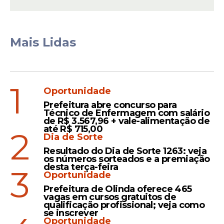
Diferença
Gasolina: preço do litro
custa quase R$ 0,70 a
Mais Lidas
menos fora do Grande
Recife
1
Oportunidade
Pesquisa
Prefeitura abre concurso para
Técnico de Enfermagem com salário
Gasolina em João Pessoa
de R$ 3.567,96 + vale-alimentação de
até R$ 715,00
2
custa quase R$ 1,00 a
Dia de Sorte
menos que em Recife
Resultado do Dia de Sorte 1263: veja
os números sorteados e a premiação
desta terça-feira
3
Oportunidade
Prefeitura de Olinda oferece 465
vagas em cursos gratuitos de
qualificação profissional; veja como
se inscrever
Veja Também
Oportunidade