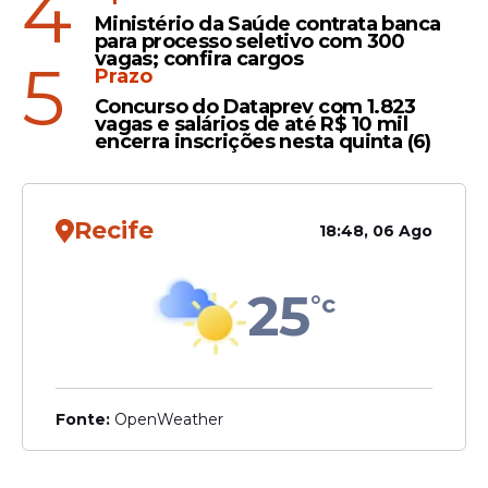
4
Ministério da Saúde contrata banca
para processo seletivo com 300
vagas; confira cargos
5
Prazo
Preço nas bombas
Concurso do Dataprev com 1.823
vagas e salários de até R$ 10 mil
O movimento da
Petrobras
deve
encerra inscrições nesta quinta (6)
representar alívio na inflação do país, uma
vez que a
gasolina
é o produto com maior
peso no Índice Nacional de Preços ao
Recife
18:48, 06 Ago
Consumidor Amplo (IPCA), indicador que
apura a inflação oficial.
25
°c
Fonte:
OpenWeather