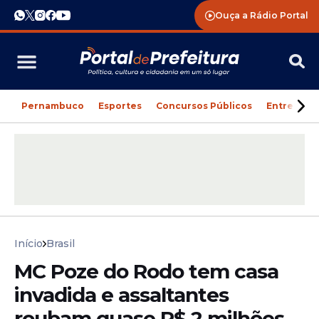
Ouça a Rádio Portal
Pernambuco
Esportes
Concursos Públicos
Entreteni
Início
Brasil
MC Poze do Rodo tem casa
invadida e assaltantes
roubam quase R$ 2 milhões