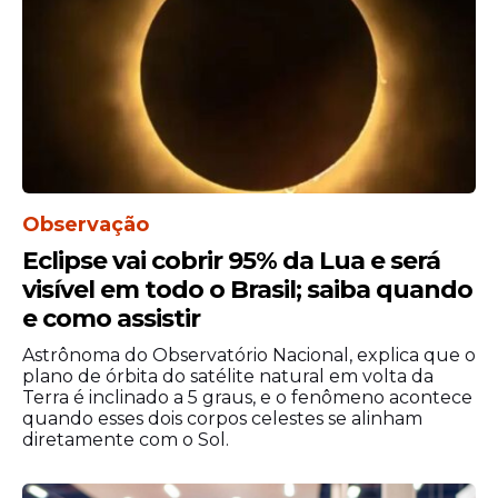
resolução.
“Ainda demorou. Nós é querido e conhece
muita gente”, disse Poze, em vídeo
publicado para seus seguidores.
Observação
Eclipse vai cobrir 95% da Lua e será
visível em todo o Brasil; saiba quando
e como assistir
Astrônoma do Observatório Nacional, explica que o
plano de órbita do satélite natural em volta da
Terra é inclinado a 5 graus, e o fenômeno acontece
quando esses dois corpos celestes se alinham
diretamente com o Sol.