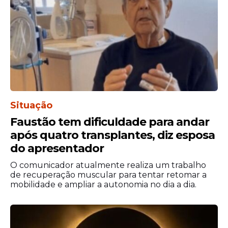
com aparente tranquilidade e disse aos
seguidores que estava com “preocupação
nenhuma”.
Situação
Faustão tem dificuldade para andar
após quatro transplantes, diz esposa
do apresentador
O comunicador atualmente realiza um trabalho
de recuperação muscular para tentar retomar a
Três horas após o crime, o cantor
mobilidade e ampliar a autonomia no dia a dia.
conseguiu recuperar o veículo. O funkeiro
compartilhou o desfecho nas redes sociais
e comentou com ironia sobre a rapidez na