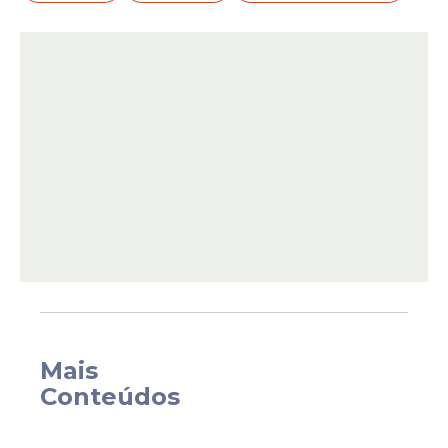
capuzes, entraram no imóvel localizado no
Recreio dos Bandeirantes, na zona oeste
do
Rio de Janeiro
. Outros comparsas se
juntaram à ação posteriormente,
totalizando cerca de oito assaltantes.
Mais
Conteúdos
Segundo o depoimento do funkeiro à
polícia, os invasores renderam, amarraram