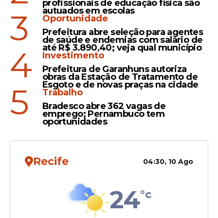
profissionais de educação física são
autuados em escolas
3
Torcidas organizadas do
Oportunidade
Sport e Santa Cruz
Prefeitura abre seleção para agentes
anunciam festas com
de saúde e endemias com salário de
até R$ 3.890,40; veja qual município
shows de MC Cabelinho e
4
Investimento
MC Poze
Prefeitura de Garanhuns autoriza
obras da Estação de Tratamento de
Esgoto e de novas praças na cidade
5
Declaração
Trabalho
'Meu carro apareceu porque
Bradesco abre 362 vagas de
emprego; Pernambuco tem
eu sou foda', diz MC Poze a
oportunidades
deputados em CPI sobre
veículo recuperado
Recife
04:30, 10 Ago
24
°c
Veja Também