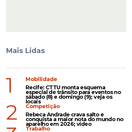
a avaliação negativa se manteve em 40%,
enquanto que a ótima e boa cresceu três
pontos percentuais. Já a regular caiu cinco
pontos.
Mais Lidas
Leia Também
Levantamento
1
Mobilidade
Pesquisa Datafolha: Lula
Recife: CTTU monta esquema
tem apenas 23% das
especial de trânsito para eventos no
sábado (8) e domingo (9); veja os
intenções de voto entre
locais
2
evangélicos
Competição
Rebeca Andrade crava salto e
conquista a maior nota do mundo no
aparelho em 2026; vídeo
Trabalho
Pesquisa