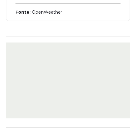
Fonte:
OpenWeather
Os que acreditam que o governo Lula é
pior que o esperado são 43%, enquanto
28% classificam como igual às expectativas.
Já os que consideram melhor são 25%.
Outros 3% não sabem ou não
responderam.