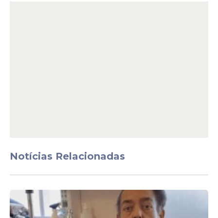
Também foi perguntado aos entrevistados
sobre a economia. Quem acha que ela
piorou nos últimos seis meses são 42%. Os
que não notaram diferença são 28%, e 27%
avaliam que a situação econômica
melhorou. Os que não sabem, ou não
responderam são 3%
Notícias Relacionadas