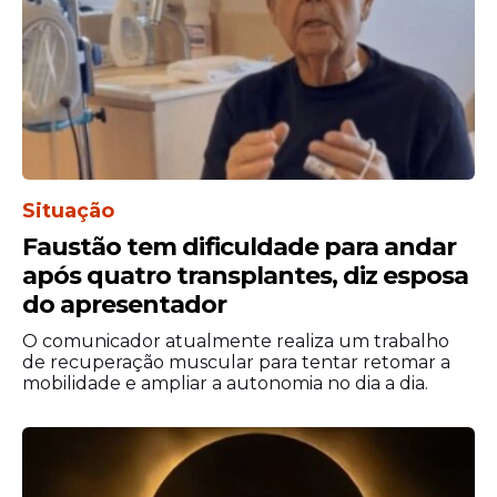
Comparado com a
pesquisa
anterior, a
percepção negativa cresceu quatro
pontos percentuais, enquanto a positiva
diminuiu três pontos.
Sobre o futuro, 36% acham que a situação
econômica deve piorar nos próximos seis
meses, enquanto 33% avaliam que a
Situação
perspectiva é de melhora. Outros 23%
Faustão tem dificuldade para andar
consideram que a situação deve ser igual.
após quatro transplantes, diz esposa
Outros 8% não sabem, ou não
do apresentador
responderam.
O comunicador atualmente realiza um trabalho
de recuperação muscular para tentar retomar a
mobilidade e ampliar a autonomia no dia a dia.