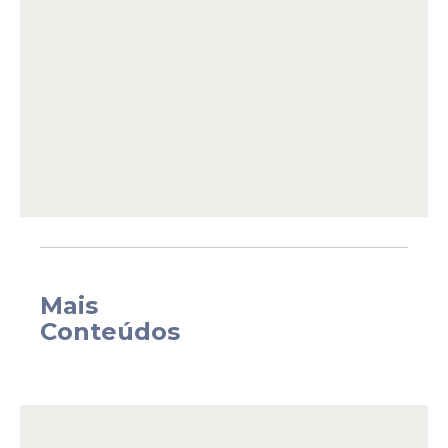
Comparada com a
pesquisa
anterior da
Mais
Ipsos/Ipec
, divulgada em dezembro do ano
Conteúdos
passado, a aprovação de Lula variou um
ponto percentual para cima, enquanto a
desaprovação oscilou um ponto
percentual para baixo.