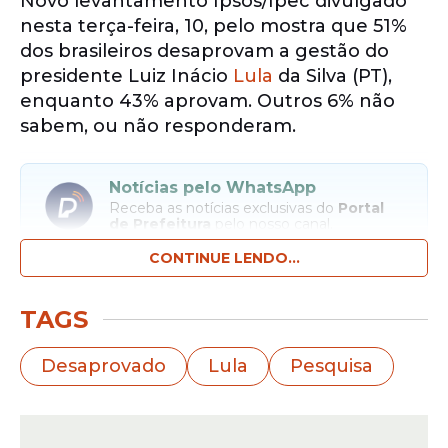
Novo levantamento Ipsos/Ipec divulgado
nesta terça-feira, 10, pelo mostra que 51%
dos brasileiros desaprovam a gestão do
presidente Luiz Inácio
Lula
da Silva (PT),
enquanto 43% aprovam. Outros 6% não
sabem, ou não responderam.
Notícias pelo WhatsApp
Receba as notícias exclusivas do
Portal
de Prefeitura
pelo nosso canal.
CONTINUE LENDO...
Entrar no canal
TAGS
A Ipsos-Ipec ouviu 2.000 eleitores de 131
municípios entre os dias 5 e 9 de março. A
Desaprovado
Lula
Pesquisa
margem de erro é de dois pontos
percentuais e o índice de confiabilidade é
de 95%.