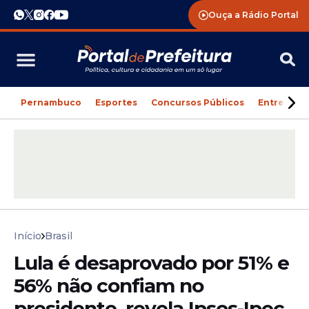
Ouça a Rádio Portal
Pernambuco
Esportes
Concursos Públicos
Entreteni
Início
Brasil
Lula é desaprovado por 51% e
56% não confiam no
presidente, revela Ipsos-Ipec