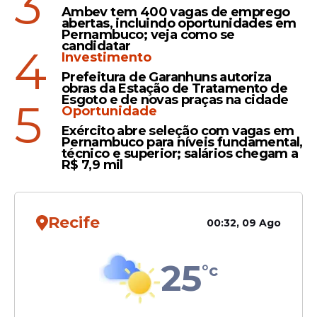
3
Ambev tem 400 vagas de emprego
Datafolha: 9 em cada 10
abertas, incluindo oportunidades em
Pernambuco; veja como se
brasileiros não se
candidatar
4
arrependeram de votar em
Investimento
Lula ou Bolsonaro em 2022
Prefeitura de Garanhuns autoriza
obras da Estação de Tratamento de
Esgoto e de novas praças na cidade
5
Oportunidade
Exército abre seleção com vagas em
Pernambuco para níveis fundamental,
técnico e superior; salários chegam a
Veja Também
R$ 7,9 mil
Recife
00:32, 09 Ago
O levantamento também apontou que
56% dos brasileiros dizem não confiar no
25
presidente Lula, enquanto 40% confiam.
°c
Os que não sabem, ou não responderam
somam 4%.