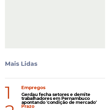
atender à exigência da frequência mínima,
ainda no 1º semestre de 2026, no curso,
turno e local do curso para o qual foi pré-
selecionado.
Leia Também
Renegociação
Mais Lidas
Desenrola Fies oferta até
99% de desconto em
dívidas; veja regras e como
1
participar
Empregos
Gerdau fecha setores e demite
trabalhadores em Pernambuco
apontando 'condição de mercado'
Prazo
Iniciativa