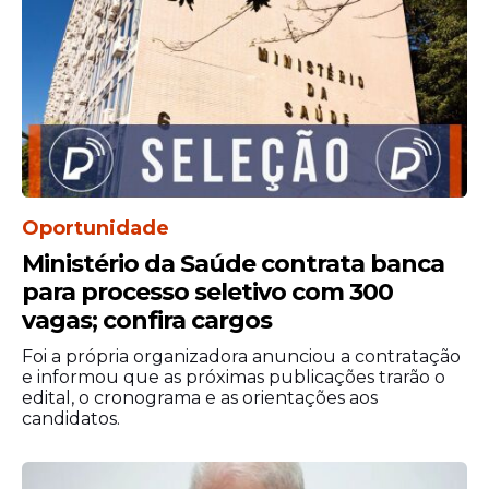
Lista de espera
Os candidatos que não foram pré-
selecionados na chamada única serão
incluídos automaticamente na lista de
espera.
Oportunidade
A convocação dos candidatos desta lista
Ministério da Saúde contrata banca
ocorrerá no período de 15 a 29 de maio.
para processo seletivo com 300
Fies
vagas; confira cargos
Foi a própria organizadora anunciou a contratação
O
Fies
promove anualmente dois
e informou que as próximas publicações trarão o
processos seletivos regulares, um por
edital, o cronograma e as orientações aos
semestre, além de processos seletivos para
candidatos.
vagas remanescentes.
Se ainda houver dúvidas, o interessado