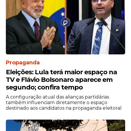
Neste caso, o estudante não precisa
comprovar renda familiar na Comissão
Permanente de Supervisão e
Acompanhamento (CPSA) da instituição
privada.
No entanto, o estudante deverá
comparecer à comissão para validar as
demais informações no mesmo prazo, de 8
Propaganda
a 11 de maio.
Eleições: Lula terá maior espaço na
TV e Flávio Bolsonaro aparece em
segundo; confira tempo
A configuração atual das alianças partidárias
também influenciam diretamente o espaço
destinado aos candidatos na propaganda eleitoral