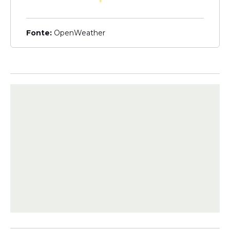
procurar a Comissão Permanente de
Supervisão e Acompanhamento.
Fonte:
OpenWeather
A documentação exigida pode ser
entregue no formato físico ou digital,
conforme definido pela faculdade privada.
O banco responsável pelo financiamento