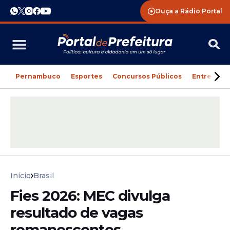
Ouça a Rádio Portal
Pernambuco
Esportes
Concursos Públicos
Entreteni
Início
Brasil
Fies 2026: MEC divulga
resultado de vagas
remanescentes