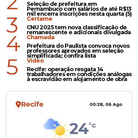
2
Seleção de prefeitura em
Lula quer incluir estudantes
Pernambuco com salários de até R$13
inadimplentes no Fies em
mil encerra inscrições nesta quarta (5)
3
Certame
programa de renegociação
CNU 2025 tem nova classificação de
de dívidas
remanescente e adicionais divulgada
4
Chamada
Prefeitura do Paulista convoca novos
professores aprovados em seleção
simplificada; confira lista
5
Vídeo
Veja Também
Recife: operação resgata 14
trabalhadores em condições análogas
à escravidão em alojamento de obra
Confirmação
Recife
00:28, 06 Ago
Em seguida, entre os dias 8 e 11 de maio, o
pré-selecionado deve validar os dados da
24
°c
inscrição na instituição de ensino superior
privada para onde foi aprovado. Deve