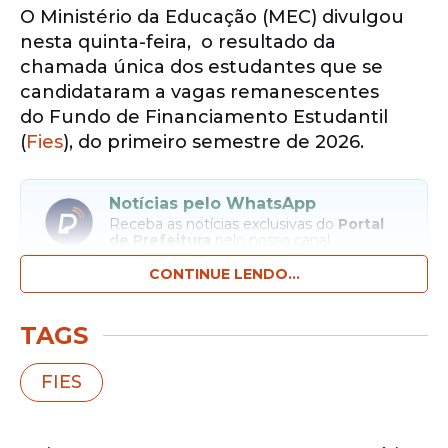
O Ministério da Educação (MEC) divulgou
nesta quinta-feira, o resultado da
chamada única dos estudantes que se
candidataram a vagas remanescentes
do Fundo de Financiamento Estudantil
(
Fies
), do primeiro semestre de 2026.
Notícias pelo WhatsApp
Receba as notícias exclusivas do
Portal
de Prefeitura
pelo nosso canal.
CONTINUE LENDO...
Entrar no canal
TAGS
Os nomes dos selecionados podem ser
consultados na página do programa
FIES
no Portal Único de Acesso ao Ensino
Superior, com a senha da plataforma