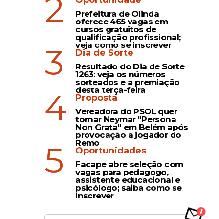
2
Oportunidade
Prefeitura de Olinda
oferece 465 vagas em
cursos gratuitos de
qualificação profissional;
veja como se inscrever
3
Dia de Sorte
Resultado do Dia de Sorte
1263: veja os números
sorteados e a premiação
desta terça-feira
4
Proposta
Vereadora do PSOL quer
tornar Neymar "Persona
Non Grata" em Belém após
provocação a jogador do
Remo
5
Oportunidades
Facape abre seleção com
vagas para pedagogo,
assistente educacional e
psicólogo; saiba como se
inscrever