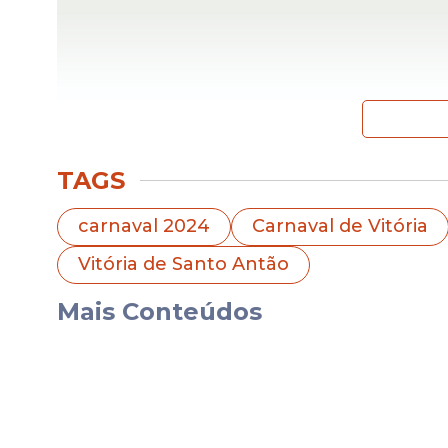
TAGS
Sexta-feira, 9 de Fevereiro:
carnaval 2024
Carnaval de Vitória
Local:
Polo Estação do Frevo
Atrações:
Banda Som da Terra e a ca
Vitória de Santo Antão
Horário:
A partir das 20h
Mais Conteúdos
Sábado, 10 de Fevereiro: