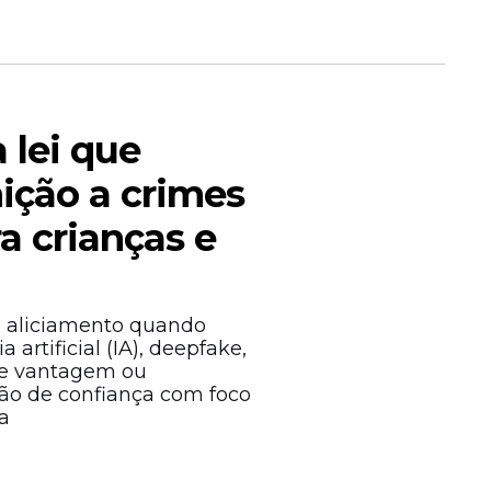
 lei que
ção a crimes
ra crianças e
o aliciamento quando
 artificial (IA), deepfake,
a Matriz)
 de vantagem ou
ão de confiança com foco
a
no bairro