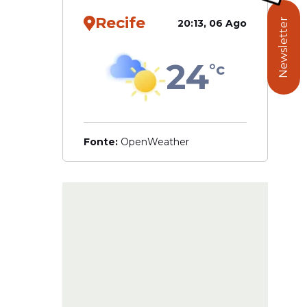
Recife
Newsletter
20:13, 06 Ago
24
°c
o de
Carnaval
Fonte:
OpenWeather