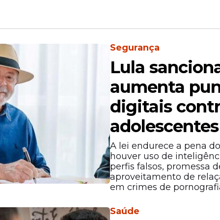
Segurança
Lula sanciona
aumenta puni
digitais cont
 Senna e Almir Rouche
adolescentes
A lei endurece a pena d
o Carnaval):
houver uso de inteligência
om Luís de Brito, Avenida Silva Jardim (bairro d
perfis falsos, promessa
aproveitamento de relaç
o Ventura
em crimes de pornografi
aça Dom Luís de Brito e a Avenida Silva Jardim, 
Saúde