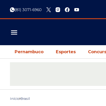
(81) 3071-6960
Pernambuco
Esportes
Concurs
Início
Brasil