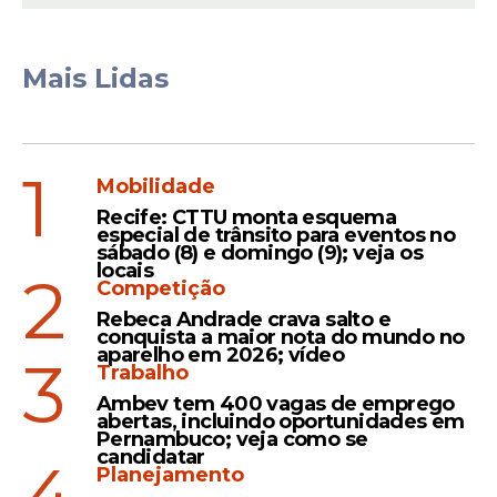
responsável, dentro das normas vigentes".
"Ações de conscientização serão reforçadas
Mais Lidas
junto à comunidade discente por meio do
Grupo de Trabalho de Equidade de Gênero e
demais órgãos da estrutura administrativa e
1
acadêmica do Instituto", informou o
Mobilidade
instituto.
Recife: CTTU monta esquema
especial de trânsito para eventos no
sábado (8) e domingo (9); veja os
A Associação dos Engenheiros do ITA
locais
2
Competição
(AEITA), o Centro Acadêmico Santos
Rebeca Andrade crava salto e
Dumont (Casd) e a Associação Atlética
conquista a maior nota do mundo no
Acadêmica do ITA publicaram notas de
aparelho em 2026; vídeo
3
Trabalho
repúdio ao episódio, afirmando que é
inaceitável tratar com banalidade a
Ambev tem 400 vagas de emprego
abertas, incluindo oportunidades em
violência sexual
. Segundo as entidades, a
Pernambuco; veja como se
candidatar
atitude não reflete os valores da instituição.
Planejamento