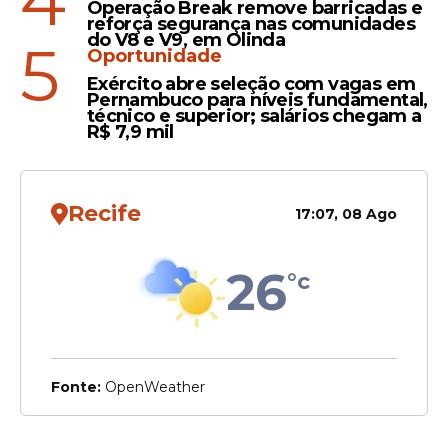
4
Operação Break remove barricadas e
Em meio às manifestações de repúdio,
reforça segurança nas comunidades
do V8 e V9, em Olinda
alunas e ex-alunas comentaram que o
5
Oportunidade
episódio não seria isolado. Segundo relatos,
Exército abre seleção com vagas em
situações semelhantes já teriam ocorrido
Pernambuco para níveis fundamental,
outras vezes sem mudanças efetivas.
técnico e superior; salários chegam a
R$ 7,9 mil
Algumas alunas relataram receio quanto à
própria segurança dentro da instituição.
Recife
17:07, 08 Ago
Notícias pelo WhatsApp
Receba as notícias exclusivas do
Portal
de Prefeitura
pelo nosso canal.
26
°c
Entrar no canal
Estadão Conteúdo.
Fonte:
OpenWeather