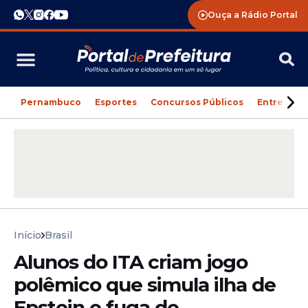
Ouça a Rádio Portal
Pernambuco
Esportes
Concursos Públicos
Entreteni
Início
Brasil
Alunos do ITA criam jogo
polêmico que simula ilha de
Epstein e fuga de