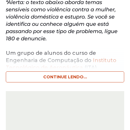
*Alerta: o texto abaixo aborda temas
sensíveis como violência contra a mulher,
violência doméstica e estupro. Se você se
identifica ou conhece alguém que está
passando por esse tipo de problema, ligue
180 e denuncie.
Um grupo de alunos do curso de
Engenharia de Computação do
Instituto
Tecnológico de Aeronáutica
(ITA)
apresentou, na quarta-feira, 11, um projeto
CONTINUE LENDO...
de jogo de computador em sala de aula
envolvendo o financista americano
Jeffrey
Epstein
. O jogo descrevia uma vítima de 15
anos sequestrada, mantida em uma ilha
por seis homens e obrigada a fugir.
A proposta simulava situações de