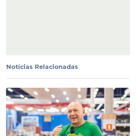
"Titanic" é instalada na
capital dos Estados Unidos
Polêmica
Irmão mais novo do rei
Charles, ex-príncipe Andrew
é detido por envolvimento
no caso Epstein
Notícias Relacionadas
Veja Também