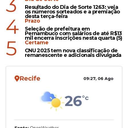
3
Registro
Resultado do Dia de Sorte 1263: veja
Videomonitoramento de
os números sorteados e a premiação
desta terça-feira
4
Toritama identifica veículo
Prazo
que invadiu praça no Centro
Seleção de prefeitura em
Pernambuco com salários de até R$13
mil encerra inscrições nesta quarta (5)
5
Certame
CNU 2025 tem nova classificação de
remanescente e adicionais divulgada
Veja Também
Recife
09:27, 06 Ago
26
°c
"Essa logomarca representa o nosso
compromisso com o desenvolvimento da
cidade. Ela mostra que Toritama tem ritmo
e que Toritama não para, unindo o que
temos de mais valioso em nossa história