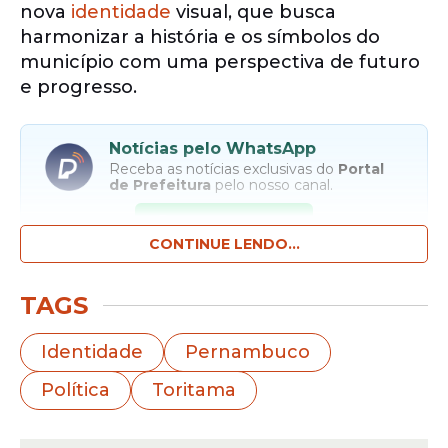
nova
identidade
visual, que busca
harmonizar a história e os símbolos do
município com uma perspectiva de futuro
e progresso.
Notícias pelo WhatsApp
Receba as notícias exclusivas do
Portal
de Prefeitura
pelo nosso canal.
Entrar no canal
CONTINUE LENDO...
A nova logomarca incorpora elementos
TAGS
tradicionais presentes no brasão da cidade,
como a pedra da torre e o Rio Capibaribe,
Identidade
Pernambuco
que representam a rica história local e a
Política
Toritama
identidade
cultural.