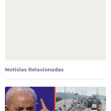
Toritama demonstrou um avanço no
Compromisso Nacional Criança
Alfabetizada, garantindo que mais crianças
estejam
plenamente alfabetizadas
ao final
do 2º ano do ensino fundamental,
atingindo, inclusive, a meta estipulada para
2025 já no ano de 2024.
De acordo com os dados divulgados pelo
Instituto Nacional de Estudos e Pesquisas
Educacionais Anísio Teixeira (
INEP
) do
Ministério da Educação, Toritama
Notícias Relacionadas
apresentou um crescimento expressivo no
Índice de Alfabetização.