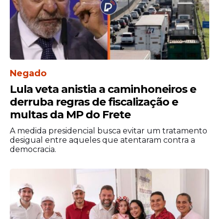
Negado
Em 2023, o percentual de alunos
Lula veta anistia a caminhoneiros e
alfabetizados foi de 50,2%. Já em 2024,
derruba regras de fiscalização e
esse número saltou para 63,95%,
multas da MP do Frete
superando a meta estabelecida para o
A medida presidencial busca evitar um tratamento
próprio ano de 2024, que era de 55,11%, e
desigual entre aqueles que atentaram contra a
também a meta projetada para 2025, que
democracia.
era de 59,92%.