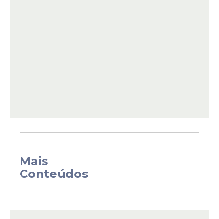
O design inova ao incluir elementos que
refletem a dinâmica atual da cidade. Entre
as novidades, destacam-se a máquina de
Mais
costura, que simboliza a principal atividade
Conteúdos
econômica de Toritama, e figuras de
pessoas caminhando em direção ao
Parque Biblioteca Maria dos Anjos.
Essa representação visual reforça a ideia de