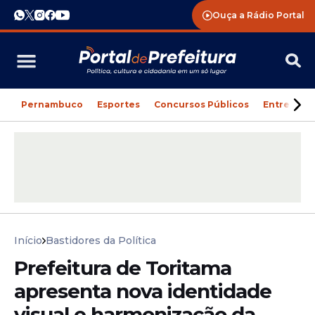
Ouça a Rádio Portal
Pernambuco
Esportes
Concursos Públicos
Entreteni
Início
Bastidores da Política
Prefeitura de Toritama
apresenta nova identidade
visual e harmonização da