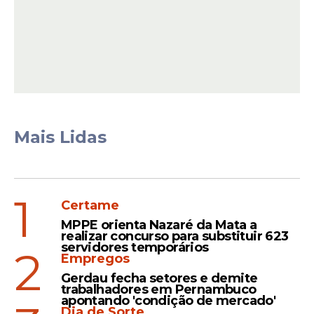
O Prefeito de Toritama, Sérgio Colin (PP),
comentou sobre o lançamento,
destacando o significado da nova
identidade
visual.
Leia Também
Mais Lidas
Compromisso
1
Certame
Toritama zera filas de
espera por atendimento de
MPPE orienta Nazaré da Mata a
realizar concurso para substituir 623
fisioterapia para adultos e
servidores temporários
2
crianças
Empregos
Gerdau fecha setores e demite
trabalhadores em Pernambuco
apontando 'condição de mercado'
Dia de Sorte