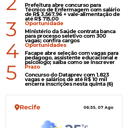
2
ministros de pessoas
Prefeitura abre concurso para
"inconvenientes"
Técnico de Enfermagem com salário
de R$ 3.567,96 + vale-alimentação de
até R$ 715,00
3
Oportunidade
Ministério da Saúde contrata banca
Medo
para processo seletivo com 300
Avião retorna ao aeroporto
vagas; confira cargos
4
Oportunidades
após passageira confundir
Facape abre seleção com vagas para
mensagem de luto com
pedagogo, assistente educacional e
ameaça de ataque
psicólogo; saiba como se inscrever
5
Prazo
Concurso do Dataprev com 1.823
vagas e salários de até R$ 10 mil
encerra inscrições nesta quinta (6)
Veja Também
Recife
06:55, 07 Ago
°c
"Ele pensou em fazer um artefato falso e ali