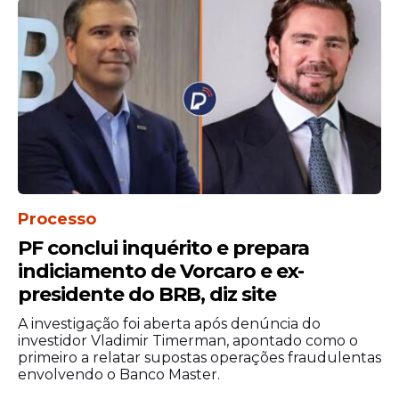
"No dia seguinte, ele se apresentou na sede
Processo
da Polícia Federal, mas o delegado se
recusou a ouvi-lo", afirma.
PF conclui inquérito e prepara
indiciamento de Vorcaro e ex-
Posteriormente, a polícia pediu prisão
presidente do BRB, diz site
preventiva baseada em um risco de fuga.
A investigação foi aberta após denúncia do
"Mesmo tomando conhecimento do decreto
investidor Vladimir Timerman, apontado como o
preventivo, por questão de boa fé, a defesa
primeiro a relatar supostas operações fraudulentas
envolvendo o Banco Master.
levou ele até a sede da Polícia Federal para