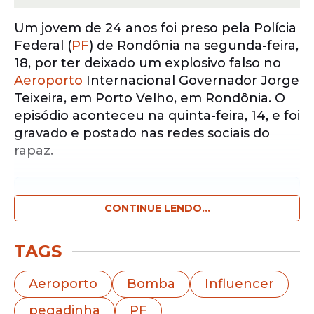
Um jovem de 24 anos foi preso pela Polícia
Federal (
PF
) de Rondônia na segunda-feira,
18, por ter deixado um explosivo falso no
Aeroporto
Internacional Governador Jorge
Teixeira, em Porto Velho, em Rondônia. O
episódio aconteceu na quinta-feira, 14, e foi
gravado e postado nas redes sociais do
rapaz.
Notícias pelo WhatsApp
Receba as notícias exclusivas do
CONTINUE LENDO...
Portal
de Prefeitura
pelo nosso canal.
TAGS
Entrar no canal
Aeroporto
Bomba
Influencer
Segundo a defesa de Carlos Eduardo
pegadinha
PF