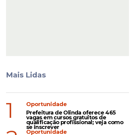
A defesa ainda alega que a pegadinha
tinha como objetivo atrair a atenção de um
outro
influencer
, conhecido como Buzeira,
que tem mais de 15 milhões de seguidores
no Instagram.
Mais Lidas
Leia Também
1
Oportunidade
Exclusiva
Prefeitura de Olinda oferece 465
vagas em cursos gratuitos de
TST cria sala VIP no
qualificação profissional; veja como
se inscrever
aeroporto para proteger
Oportunidade