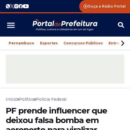
Ouça a Rádio Portal
Pernambuco
Esportes
Concursos Públicos
Entreteni
Início
Política
Polícia Federal
PF prende influencer que
deixou falsa bomba em
aeroporto para viralizar