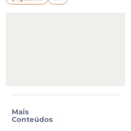
Lenartowicz Lima, conhecido nas redes
como 'Enzo Master', a mala deixada no
local tinha um tijolo. O objetivo do rapaz
era "viralizar" na internet e atrair a atenção
de um influenciador digital de quem ele é
fã.
Mais
Conteúdos
Ainda de acordo com os advogados, Lima