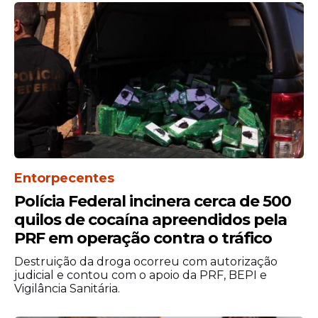
Câmeras de segurança
identificaram
Carlos Eduardo foi identificado pela Polícia
por meio das câmeras do aeroporto mas
não foi preso em flagrante.
Entorpecentes
Polícia Federal incinera cerca de 500
Ao sair do aeroporto, o jovem ligou para o
quilos de cocaína apreendidos pela
Centro de Operação da Polícia Militar e
PRF em operação contra o tráfico
informou que havia deixado um artefato
explosivo falso no aeroporto, diz a defesa.
Destruição da droga ocorreu com autorização
judicial e contou com o apoio da PRF, BEPI e
Vigilância Sanitária.