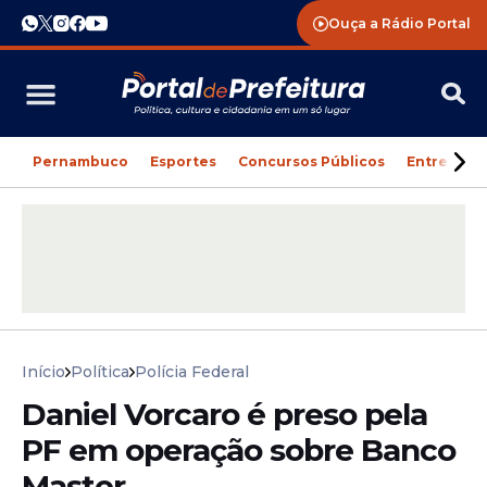
Ouça a Rádio Portal
Pernambuco
Esportes
Concursos Públicos
Entreteni
Início
Política
Polícia Federal
Daniel Vorcaro é preso pela
PF em operação sobre Banco
Master