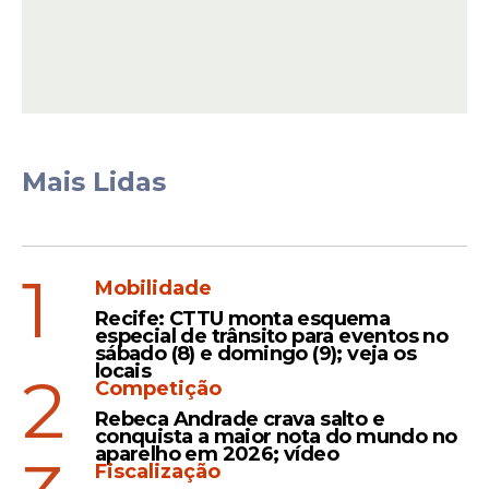
O ministro
André Mendonça
decretou o
bloqueio de bens no montante de R$ 22
bilhões dos alvos.
Mais Lidas
Leia Também
1
Mobilidade
Resposta
Recife: CTTU monta esquema
Nikolas Ferreira diz que
especial de trânsito para eventos no
sábado (8) e domingo (9); veja os
utilizou jatinho de Vorcaro,
locais
2
mas não sabia quem era o
Competição
proprietário
Rebeca Andrade crava salto e
conquista a maior nota do mundo no
aparelho em 2026; vídeo
Fiscalização