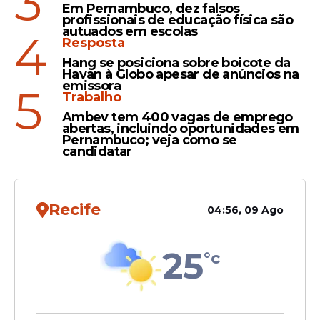
3
Em Pernambuco, dez falsos
Definição
profissionais de educação física são
autuados em escolas
Vorcaro confirma que não
4
Resposta
irá depor na CPMI do INSS
Hang se posiciona sobre boicote da
após decisão de André
Havan à Globo apesar de anúncios na
Mendonça
emissora
5
Trabalho
Ambev tem 400 vagas de emprego
abertas, incluindo oportunidades em
Pernambuco; veja como se
candidatar
Veja Também
Recife
04:56, 09 Ago
Daniel Vorcaro havia ficado 11 dias preso
25
°c
em novembro, quando a primeira fase foi
deflagrada por ordem da Justiça Federal
de Brasília. Depois, sua
defesa
conseguiu