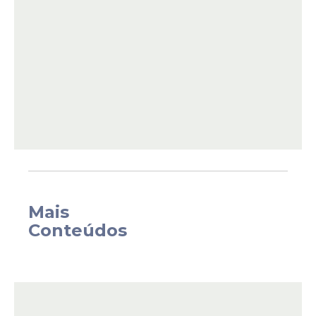
São Paulo, no início da manhã, e
encaminhado à Superintendência da PF
na capital paulista. Também há outros três
mandados de prisão e quinze mandados
de busca e apreensão, ainda em
cumprimento.
Mais
Conteúdos
A
defesa
do banqueiro foi procurada, mas