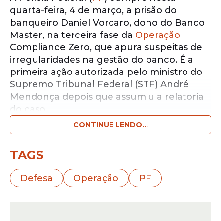
quarta-feira, 4 de março, a prisão do
banqueiro Daniel Vorcaro, dono do Banco
Master, na terceira fase da
Operação
Compliance Zero, que apura suspeitas de
irregularidades na gestão do banco. É a
primeira ação autorizada pelo ministro do
Supremo Tribunal Federal (STF) André
Mendonça depois que assumiu a relatoria
do caso.
CONTINUE LENDO...
Notícias pelo WhatsApp
Receba as notícias exclusivas do
Portal
TAGS
de Prefeitura
pelo nosso canal.
Defesa
Operação
PF
Entrar no canal
Vorcaro foi preso em sua residência em