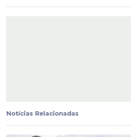
Veja Também
Especialistas apontam que o crescimento
da participação de projetos militares na Lei
Rouanet reflete uma
ampliação da visão
sobre o que é cultura no Brasil
, incluindo
iniciativas de caráter histórico, educativo e
musical ligadas ao universo militar.
Notícias Relacionadas