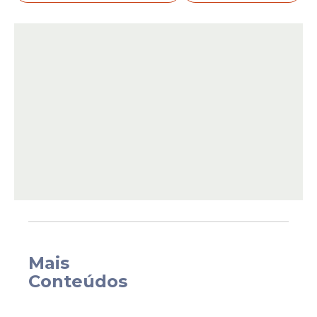
O primeiro projeto, intitulado
"Turnê da
Banda Sinfônica do Exército"
, tem como
foco a
popularização da música erudita
.
Com autorização válida durante todo o ano
de 2025, o projeto prevê apresentações
presenciais da banda sinfônica em diversas
cidades, além de transmissões por
videoconferência e vídeos educativos. O
valor autorizado para captação é de
R$
690 mil
.
Mais
Conteúdos