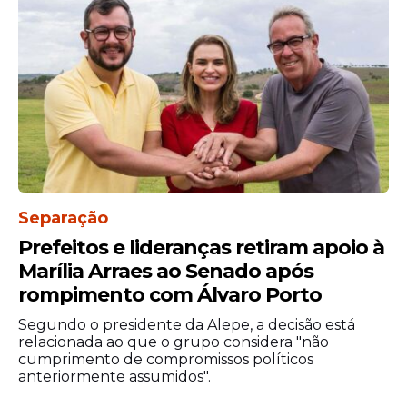
Com isso, a presença das Forças Armadas
no cenário cultural se consolida como uma
Separação
vertente inesperada — e controversa — do
debate sobre política pública e
Prefeitos e lideranças retiram apoio à
financiamento à cultura no país.
Marília Arraes ao Senado após
rompimento com Álvaro Porto
Segundo o presidente da Alepe, a decisão está
relacionada ao que o grupo considera "não
cumprimento de compromissos políticos
anteriormente assumidos".