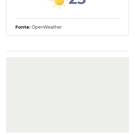
Leia Também
Fonte:
OpenWeather
Prazo
Concurso público do
Exército com 100 vagas
encerra inscrições nesta
quarta (9); confira detalhes
Parecer
Moraes vota para condenar
acusado de liderar
acampamento em frente
ao quartel do Exército