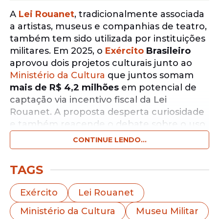
A
Lei Rouanet
, tradicionalmente associada
a artistas, museus e companhias de teatro,
também tem sido utilizada por instituições
militares. Em 2025, o
Exército
Brasileiro
aprovou dois projetos culturais junto ao
Ministério da Cultura
que juntos somam
mais de R$ 4,2 milhões
em potencial de
captação via incentivo fiscal da Lei
Rouanet. A proposta desperta curiosidade
e também reacende o debate sobre o uso
do mecanismo por setores fora do circuito
CONTINUE LENDO...
artístico convencional.
TAGS
Notícias pelo WhatsApp
Receba as notícias exclusivas do
Portal
Exército
Lei Rouanet
de Prefeitura
pelo nosso canal.
Ministério da Cultura
Museu Militar
Entrar no canal