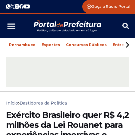
Ouça a Rádio Portal
Pernambuco
Esportes
Concursos Públicos
Entreteni
Início
Bastidores da Política
Exército Brasileiro quer R$ 4,2
milhões da Lei Rouanet para
experiências imersivas e