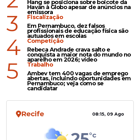
Hang se posiciona sobre boicote da
Havan à Globo apesar de anúncios na
emissora
3
Fiscalização
Em Pernambuco, dez falsos
profissionais de educação física são
Criada em 1991, a
Lei Rouanet
(Lei nº 8.313)
autuados em escolas
4
permite que empresas e cidadãos
Competição
destinem parte de seu imposto de renda a
Rebeca Andrade crava salto e
projetos culturais aprovados pelo
conquista a maior nota do mundo no
aparelho em 2026; vídeo
5
Ministério da Cultura. Embora seja um dos
Trabalho
principais mecanismos de fomento
Ambev tem 400 vagas de emprego
cultural no Brasil, seu uso por instituições
abertas, incluindo oportunidades em
Pernambuco; veja como se
militares divide opiniões. Críticos
candidatar
argumentam que o recurso deveria ser
reservado a artistas independentes e
projetos comunitários, enquanto
Recife
08:15, 09 Ago
defensores veem nisso uma forma legítima
de valorização da memória nacional e da
25
cultura institucional.
°c