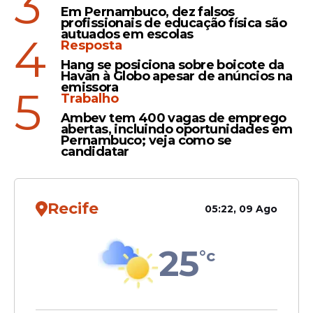
3
Em Pernambuco, dez falsos
profissionais de educação física são
autuados em escolas
4
Levantamento
Resposta
Pernambuco 2026: Raquel
Hang se posiciona sobre boicote da
Havan à Globo apesar de anúncios na
Lyra e João Campos
emissora
5
aparecem empatados em
Trabalho
nova pesquisa Veritá
Ambev tem 400 vagas de emprego
abertas, incluindo oportunidades em
Pernambuco; veja como se
candidatar
Veja Também
Recife
05:22, 09 Ago
25
°c
O Instituto Veritá ouviu 2.010 eleitores do
estado de
Pernambuco
entre os dias 24 a
30 de março. A margem de erro é de 2,5