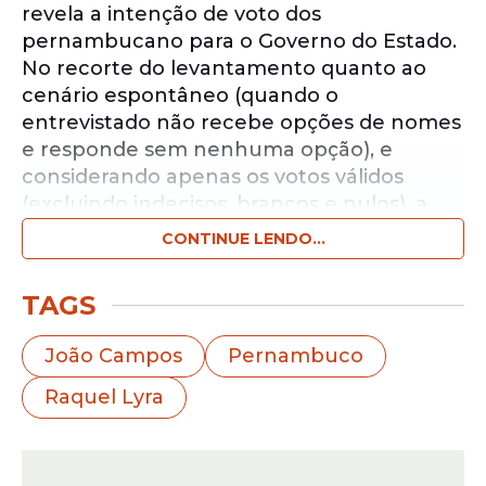
revela a intenção de voto dos
pernambucano para o Governo do Estado.
No recorte do levantamento quanto ao
cenário espontâneo (quando o
entrevistado não recebe opções de nomes
e responde sem nenhuma opção), e
considerando apenas os votos válidos
(excluindo indecisos, brancos e nulos), a
governadora
Raquel Lyra
(PSD), aparece na
CONTINUE LENDO...
liderança com 57,5%, enquanto o ex-
prefeito do Recife
João Campos
(PSB)
TAGS
surge com 39,2%.
João Campos
Pernambuco
Notícias pelo WhatsApp
Raquel Lyra
Receba as notícias exclusivas do
Portal
de Prefeitura
pelo nosso canal.
Entrar no canal