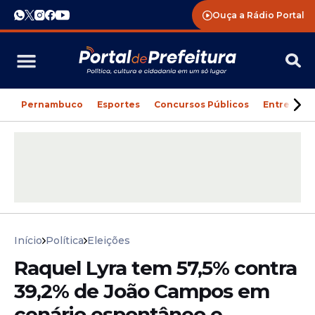
Ouça a Rádio Portal
Pernambuco
Esportes
Concursos Públicos
Entreteni
Início
Política
Eleições
Raquel Lyra tem 57,5% contra
39,2% de João Campos em
cenário espontâneo e