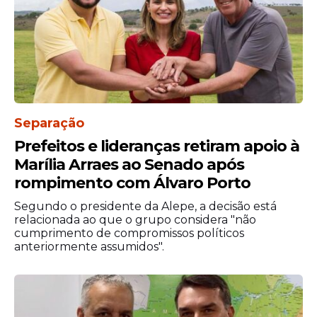
Governo Raquel Lyra
O Instituto Paraná Pesquisas também
Separação
apresentou que o governo de Raquel Lyra
Prefeitos e lideranças retiram apoio à
(PSD) tem 61,3% de
aprovação
dos
Marília Arraes ao Senado após
pernambucanos. Por outro lado, o
principal nome da oposição, o ex-prefeito
rompimento com Álvaro Porto
do Recife João Campos (PSB), enfrenta o
Segundo o presidente da Alepe, a decisão está
desafio de uma rejeição que atinge 30,1%
relacionada ao que o grupo considera "não
dos votos válidos.
cumprimento de compromissos políticos
anteriormente assumidos".
Os números refletem um momento de
consolidação da imagem da governadora,
cujas ações em áreas como segurança
pública e infraestrutura parecem ter