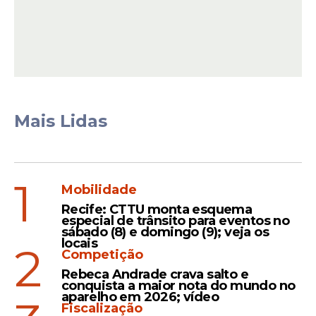
Apesar da vantagem nos votos válidos, o
levantamento também mostra um dado
importante: 66,7% dos entrevistados não
souberam ou não responderam no cenário
espontâneo, indicando um alto nível de
indefinição.
Mais Lidas
Leia Também
1
Mobilidade
Recife: CTTU monta esquema
especial de trânsito para eventos no
Pesquisa
sábado (8) e domingo (9); veja os
locais
Governo Raquel Lyra tem
2
Competição
61,3% de aprovação e João
Rebeca Andrade crava salto e
Campos lidera rejeição em
conquista a maior nota do mundo no
Pernambuco
aparelho em 2026; vídeo
Fiscalização