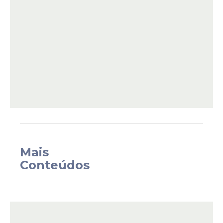
O levantamento só confirma a polarização
entre Raquel e João. Outros nomes
também são citados, mas, nenhum chega
a atingir ou superar 2% das intenções.
Mais
Conteúdos
Confira os números dos votos válidos