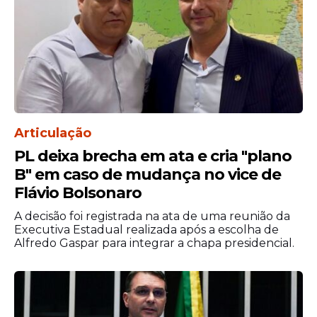
encontrado eco na maioria da população.
Enquanto 61,3% aprovam, 38,7%
desaprovam a condução do estado.
Articulação
PL deixa brecha em ata e cria "plano
B" em caso de mudança no vice de
Flávio Bolsonaro
A decisão foi registrada na ata de uma reunião da
Executiva Estadual realizada após a escolha de
Alfredo Gaspar para integrar a chapa presidencial.
A rejeição é o indicador que mede o limite
de crescimento de uma candidatura.
Quando isolamos apenas os eleitores que