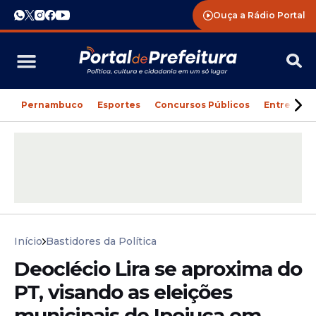
Ouça a Rádio Portal
Pernambuco
Esportes
Concursos Públicos
Entreteni
Início
Bastidores da Política
Deoclécio Lira se aproxima do
PT, visando as eleições
municipais de Ipojuca em