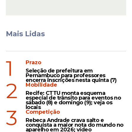
cotidiano com este importante ator da
cena política pernambucana”, avaliou
Deoclécio.
Mais Lidas
Notícias pelo WhatsApp
Receba as notícias exclusivas do
Portal
de Prefeitura
pelo nosso canal.
Entrar no canal
1
Prazo
Seleção de prefeitura em
Pernambuco para professores
encerra inscrições nesta quinta (7)
2
Mobilidade
Recife: CTTU monta esquema
especial de trânsito para eventos no
sábado (8) e domingo (9); veja os
locais
3
Competição
Rebeca Andrade crava salto e
conquista a maior nota do mundo no
aparelho em 2026; vídeo