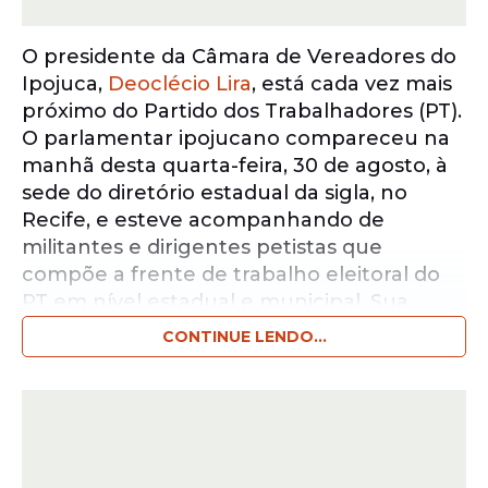
O presidente da Câmara de Vereadores do
Ipojuca,
Deoclécio Lira
, está cada vez mais
próximo do Partido dos Trabalhadores (PT).
O parlamentar ipojucano compareceu na
manhã desta quarta-feira, 30 de agosto, à
sede do diretório estadual da sigla, no
Recife, e esteve acompanhando de
militantes e dirigentes petistas que
compõe a frente de trabalho eleitoral do
PT em nível estadual e municipal. Sua
filiação a legenda do presidente Lula foi
CONTINUE LENDO...
referendada pelo grupo partidário e uma
possível entrada ao partido de esquerda
tem tudo para movimentar o cenário
político de Ipojuca.
Leia também:
>>>PRESIDENTE da Câmara ganha mais