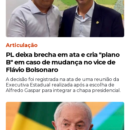
Articulação
PL deixa brecha em ata e cria "plano
B" em caso de mudança no vice de
Flávio Bolsonaro
"A pasta vem justificando que o governo ainda
não teria encontrado uma solução orçamentária
A decisão foi registrada na ata de uma reunião da
para a implementação da reestruturação das
Executiva Estadual realizada após a escolha de
carreiras da PF", diz, em nota, a organização do
movimento dos federais.
Alfredo Gaspar para integrar a chapa presidencial.
Os federais ressaltam que 'essa não é uma
reivindicação classista, mas uma proposta
da Polícia Federal, atrelada ao Ministério da