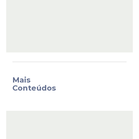
Os policiais se dizem inconformados com o
que classificam de 'desrespeito' do
governo Lula ante uma antiga
reivindicação da categoria.
Mais
Conteúdos