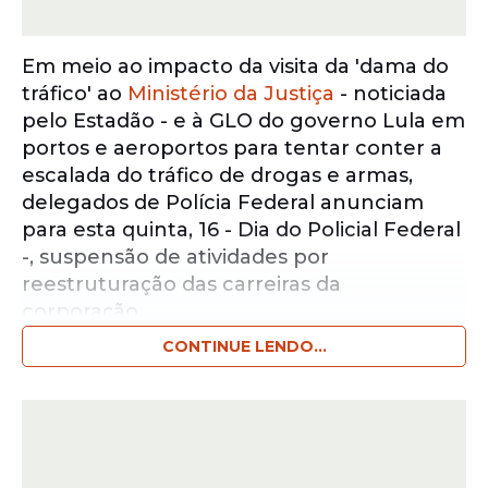
Em meio ao impacto da visita da 'dama do
tráfico' ao
Ministério da Justiça
- noticiada
pelo Estadão - e à GLO do governo Lula em
portos e aeroportos para tentar conter a
escalada do tráfico de drogas e armas,
delegados de Polícia Federal anunciam
para esta quinta, 16 - Dia do Policial Federal
-, suspensão de atividades por
reestruturação das carreiras da
corporação.
CONTINUE LENDO...
Notícias pelo WhatsApp
Receba as notícias exclusivas do
Portal
de Prefeitura
pelo nosso canal.
Entrar no canal