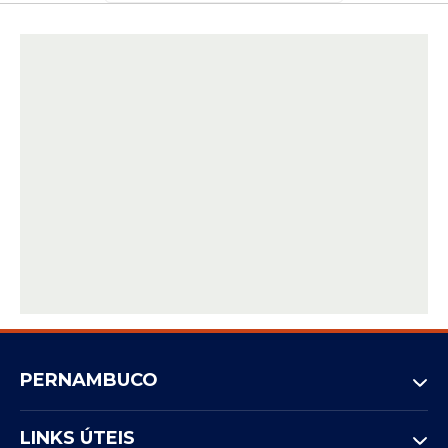
A expectativa é que no próximo dia 28
ocorra uma reunião entre o Ministério da
Gestão e da Inovação, a PF, entidades de
classe e o Ministério da Justiça e
Segurança Pública.
No dia seguinte, os policiais e servidores
administrativos da PF vão participar de
uma sessão solene na Câmara dos
Deputados alusiva ao dia da Polícia Federal,
onde também será realizado um ato a
favor da reestruturação das carreiras.
Estadão Conteúdo
PERNAMBUCO
LINKS ÚTEIS