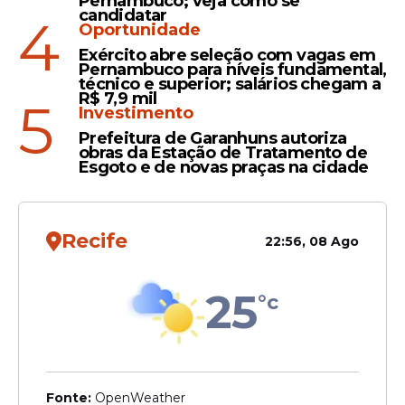
Pernambuco; veja como se
candidatar
4
Oportunidade
Exército abre seleção com vagas em
Pernambuco para níveis fundamental,
técnico e superior; salários chegam a
R$ 7,9 mil
Pedido
5
Investimento
Ministros do STF formam
Prefeitura de Garanhuns autoriza
maioria para arquivar ação
obras da Estação de Tratamento de
Esgoto e de novas praças na cidade
de Bolsonaro contra
Alexandre de Moraes por
abuso de autoridade
Recife
22:56, 08 Ago
25
°c
Veja Também
Em outubro, quando foi realizado o
Fonte:
OpenWeather