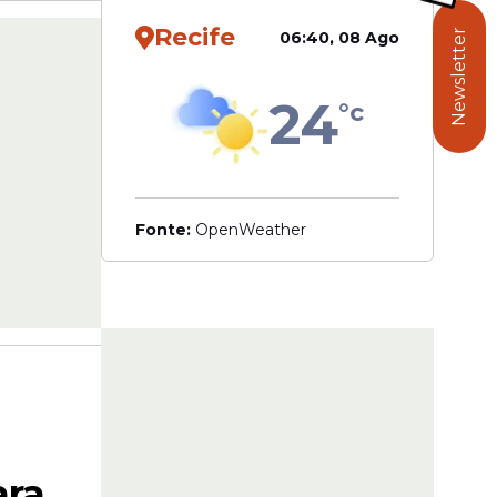
Recife
Newsletter
06:40, 08 Ago
24
°c
Fonte:
OpenWeather
ara