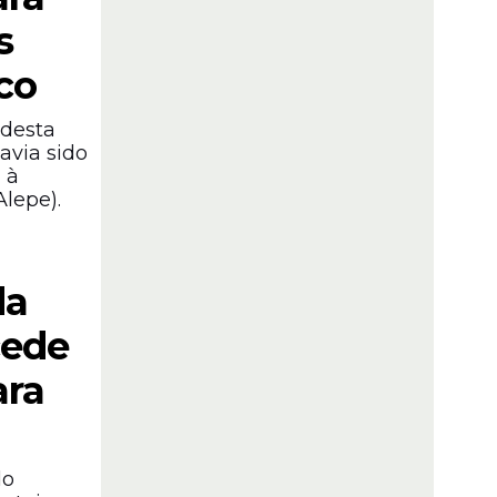
s
co
 desta
havia sido
 à
lepe).
da
cede
ara
do