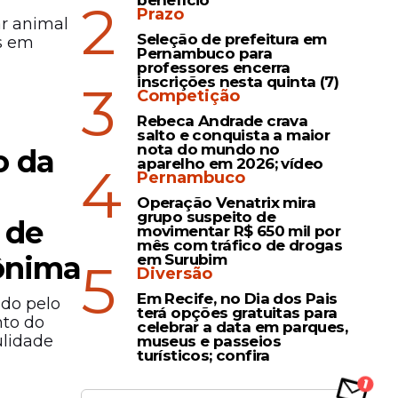
benefício
2
Prazo
ar animal
Seleção de prefeitura em
s em
Pernambuco para
professores encerra
inscrições nesta quinta (7)
3
Competição
Rebeca Andrade crava
salto e conquista a maior
nota do mundo no
o da
aparelho em 2026; vídeo
4
Pernambuco
Operação Venatrix mira
grupo suspeito de
 de
movimentar R$ 650 mil por
mês com tráfico de drogas
nônima
em Surubim
5
Diversão
Em Recife, no Dia dos Pais
ado pelo
terá opções gratuitas para
nto do
celebrar a data em parques,
ulidade
museus e passeios
turísticos; confira