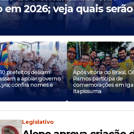
o em 2026; veja quais serão
mbuco
Alegria
10 prefeitos deixam
Após vitória do Brasil, C
assam a apoiar governo
Ramos participa de
Lyra; confira nomes e
comemorações em Igar
Itapissuma
Legislativo