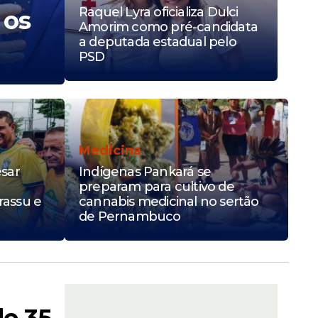
Raquel Lyra oficializa Dulci
 os
Cidadão Pernambuc
Amorim como pré-candidata
a deputada estadual pelo
Brasil
PSD
Medicina
ésar
Indígenas Pankará se
preparam para cultivo de
assu e
cannabis medicinal no sertão
de Pernambuco