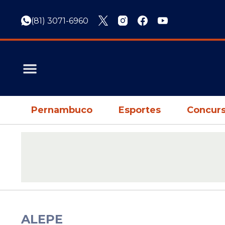
(81) 3071-6960
Pernambuco
Esportes
Concurs
ALEPE