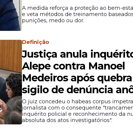
A medida reforça a proteção ao bem-est
e veta métodos de treinamento baseado
punições, medo ou dor.
Definição
Justiça anula inquérit
Alepe contra Manoel
Medeiros após quebra
sigilo de denúncia a
O juiz concedeu o habeas corpus impetr
jornalista com o consequente "trancame
inquérito policial e reconhecimento da n
absoluta dos atos investigatórios".