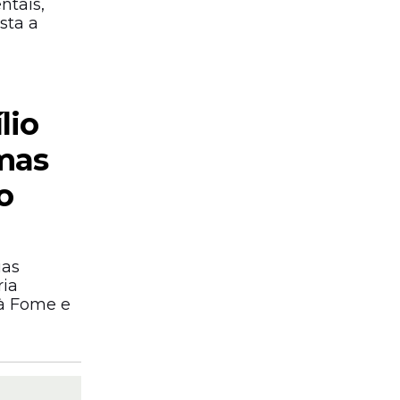
ntais,
sta a
lio
imas
o
ias
ria
 à Fome e