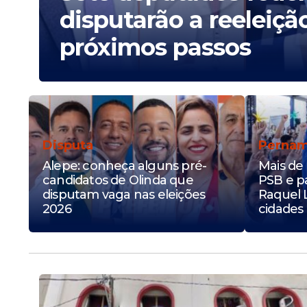
disputarão a reeleiçã
próximos passos
Disputa
Perna
Alepe: conheça alguns pré-
Mais de 
candidatos de Olinda que
PSB e p
disputam vaga nas eleições
Raquel 
2026
cidades