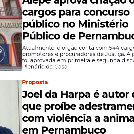
Alepe aprova criação 
cargos para concurso
público no Ministério
Público de Pernambu
Atualmente, o órgão conta com 544 carg
promotores e procuradores de Justiça. A 
foi aprovada em primeira e segunda disc
Plenário da Casa.
Proposta
Joel da Harpa é autor 
que proíbe adestrame
com violência a anima
em Pernambuco