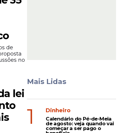
de 35
co
os de
proposta
ussões no
Mais Lidas
da lei
nto
1
Dinheiro
is
Calendário do Pé-de-Meia
de agosto: veja quando vai
começar a ser pago o