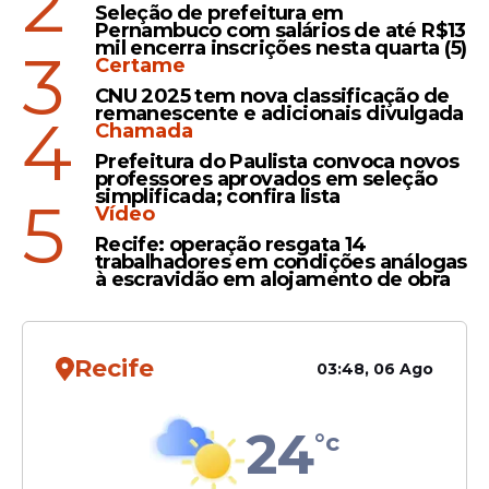
2
Seleção de prefeitura em
Pernambuco com salários de até R$13
mil encerra inscrições nesta quarta (5)
3
Certame
Feito
CNU 2025 tem nova classificação de
Governador em exercício
remanescente e adicionais divulgada
4
Chamada
entrega casa reformada no
Prefeitura do Paulista convoca novos
Recife e destaca avanços
professores aprovados em seleção
do Programa Morar Bem
simplificada; confira lista
5
Vídeo
Recife: operação resgata 14
trabalhadores em condições análogas
à escravidão em alojamento de obra
Veja Também
Recife
03:48, 06 Ago
24
°c
O diretor-presidente da Companhia
Estadual de Habitação e Obras (
Cehab
),