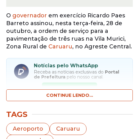
O
governador
em exercício Ricardo Paes
Barreto assinou, nesta terça-feira, 28 de
outubro, a ordem de serviço para a
pavimentação de três ruas na Vila Murici,
Zona Rural de
Caruaru
, no Agreste Central.
Notícias pelo WhatsApp
Receba as notícias exclusivas do
Portal
de Prefeitura
pelo nosso canal.
Entrar no canal
CONTINUE LENDO...
Com investimento de R$ 1,1 milhão, as
TAGS
melhorias nas vias vão contribuir para o
desenvolvimento econômico e social da
Aeroporto
Caruaru
região.