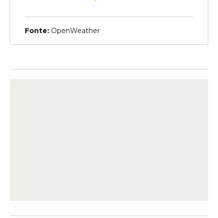
Paulo Lira, destacou o impacto da
pavimentação na vida da população.
Fonte:
OpenWeather
“É uma localidade de grande fluxo, como
também uma região turística. São ruas de
mais de 700 metros de extensão, que além
de pavimentar, receberão duas passagens
molhadas, para que em períodos chuvosos