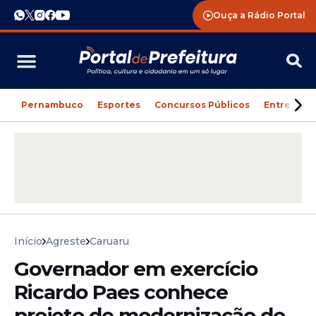
Ouça a Rádio Portal
Pernambuco
Esportes
Concursos Públicos
Entreteni
Início
Agreste
Caruaru
Governador em exercício
Ricardo Paes conhece
projeto de modernização do