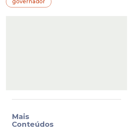
governador
A assinatura ocorreu no
Aeroporto
Oscar
Laranjeira, também em Caruaru. Na
ocasião, o gestor visitou o aeródromo e
conheceu o projeto de modernização do
Mais
local.
Conteúdos
“Muito feliz em compartilhar com os