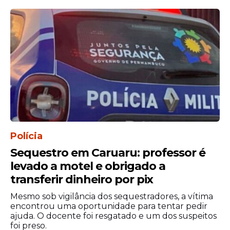
Com investimento estimado em R$ 138
milhões do Governo do Estado, a iniciativa
tem como objetivo ampliar a infraestrutura
aeroportuária e impulsionar o
Polícia
desenvolvimento econômico da região.
Sequestro em Caruaru: professor é
O secretário interino de Mobilidade e
levado a motel e obrigado a
Infraestrutura (Semobi), Pedro Neves,
transferir dinheiro por pix
explicou as
obras previstas
para o
equipamento.
Mesmo sob vigilância dos sequestradores, a vítima
encontrou uma oportunidade para tentar pedir
ajuda. O docente foi resgatado e um dos suspeitos
"A pista atual, com aproximadamente 1.800
foi preso.