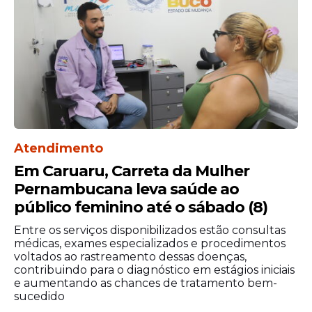
“Estamos muito felizes em ver que o
Governo do Estado tem feito o melhor pela
nossa cidade. São obras e investimentos que
têm proporcionado dias melhores para
Caruaru, e a população da Zona Rural, claro,
não poderia ficar de fora”, afirmou a gestora
municipal.
Aeroporto
Atendimento
Durante a visita à Capital do Agreste, o
Em Caruaru, Carreta da Mulher
governador em exercício conheceu o
Pernambucana leva saúde ao
projeto de modernização do Aeroporto
público feminino até o sábado (8)
Oscar Laranjeira, em Caruaru.
Entre os serviços disponibilizados estão consultas
médicas, exames especializados e procedimentos
voltados ao rastreamento dessas doenças,
contribuindo para o diagnóstico em estágios iniciais
e aumentando as chances de tratamento bem-
sucedido