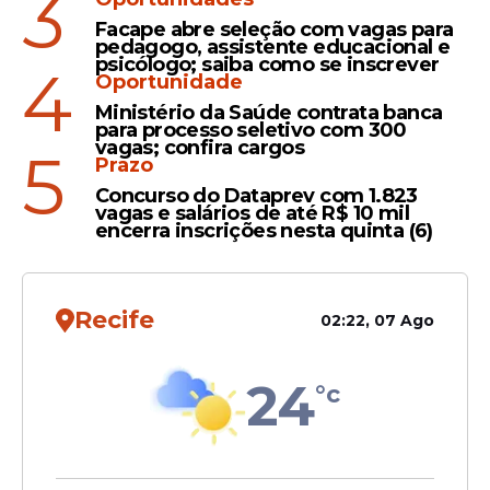
3
Facape abre seleção com vagas para
Iniciativa
pedagogo, assistente educacional e
psicólogo; saiba como se inscrever
4
Motoristas que não
Oportunidade
acumularem infrações de
Ministério da Saúde contrata banca
trânsito podem receber
para processo seletivo com 300
vagas; confira cargos
benefícios; confira como se
5
Prazo
cadastrar
Concurso do Dataprev com 1.823
vagas e salários de até R$ 10 mil
encerra inscrições nesta quinta (6)
Auxílio
Bem-Taxista: prefeituras
cadastram mais de 325 mil
Recife
02:22, 07 Ago
motoristas para receber R$
1 mil em seis parcelas
24
°c