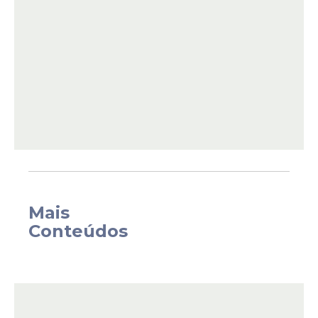
(17).
Mais
As empresas e instituições que queiram
Conteúdos
atuar no programa precisam comunicar a
Secretaria Nacional de Trânsito (Senatran),
por meio da conta gov.br, onde deverão
logar com o e-CNPJ e preencher um
cadastro com razão social, nome