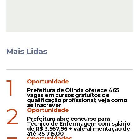
Benefícios do programa
Mais Lidas
A ideia do programa é ofertar descontos e
isenção de taxas em serviços como
estacionamento, tarifas de pedágio,
locação de serviços e seguro para
1
Oportunidade
automóveis para condutores que não
Prefeitura de Olinda oferece 465
tiverem cometido infrações nos últimos 12
vagas em cursos gratuitos de
meses.
qualificação profissional; veja como
se inscrever
2
Oportunidade
Prefeitura abre concurso para
Técnico de Enfermagem com salário
Leia Também
de R$ 3.567,96 + vale-alimentação de
até R$ 715,00
Oportunidades