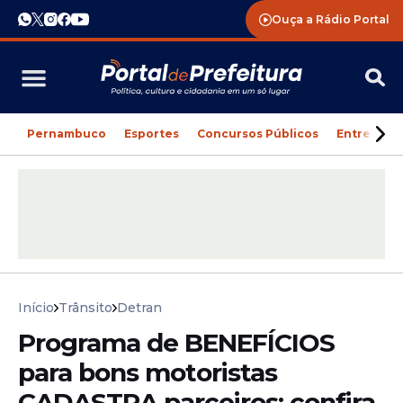
Ouça a Rádio Portal
Pernambuco
Esportes
Concursos Públicos
Entreteni
Início
Trânsito
Detran
Programa de BENEFÍCIOS
para bons motoristas
CADASTRA parceiros; confira