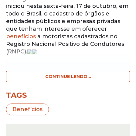
iniciou nesta sexta-feira, 17 de outubro, em
todo o Brasil, o cadastro de órgãos e
entidades públicos e empresas privadas
que tenham interesse em oferecer
benefícios
a motoristas cadastrados no
Registro Nacional Positivo de Condutores
(RNPC).
Notícias pelo WhatsApp
Receba as notícias exclusivas do
CONTINUE LENDO...
Portal
de Prefeitura
pelo nosso canal.
TAGS
Entrar no canal
Benefícios
A portaria que possibilita a premiação da
boa conduta no trânsito foi publicada
no Diário Oficial da União desta sexta-feira