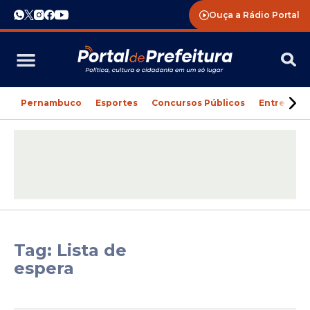
Ouça a Rádio Portal
Pernambuco
Esportes
Concursos Públicos
Entreteni
Tag: Lista de
espera