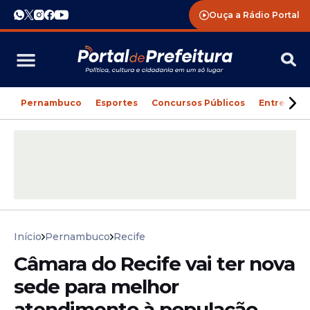
Ouça a Rádio Portal
Pernambuco
Esportes
Concursos Públicos
Entreteni
Início
Pernambuco
Recife
Câmara do Recife vai ter nova
sede para melhor
atendimento à população