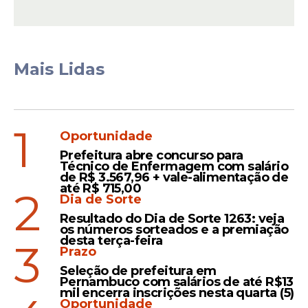
Mais Lidas
1
Oportunidade
Prefeitura abre concurso para
Técnico de Enfermagem com salário
de R$ 3.567,96 + vale-alimentação de
Atualmente, a estrutura administrativa e
até R$ 715,00
2
legislativa da Câmara do Recife funciona
Dia de Sorte
em quatro endereços diferentes: o prédio-
Resultado do Dia de Sorte 1263: veja
sede (na Rua Princesa Isabel, nº 410) e mais
os números sorteados e a premiação
desta terça-feira
3
três anexos (Rua da União, nº 273 e Rua
Prazo
Monte Castelo, nº 131 e nº 166), sendo que
Seleção de prefeitura em
os dois imóveis da Rua Monte Castelo são
Pernambuco com salários de até R$13
mil encerra inscrições nesta quarta (5)
alugados.
Oportunidade