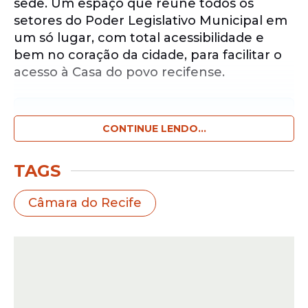
sede. Um espaço que reúne todos os
setores do Poder Legislativo Municipal em
um só lugar, com total acessibilidade e
bem no coração da cidade, para facilitar o
acesso à Casa do povo recifense.
Notícias pelo WhatsApp
Receba as notícias exclusivas do
CONTINUE LENDO...
Portal
de Prefeitura
pelo nosso canal.
TAGS
Entrar no canal
Câmara do Recife
“O nosso objetivo é obter mais
eficiência, com a melhoria do
atendimento à população e das
condições de trabalho dos