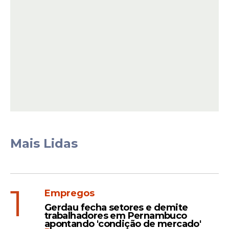
falamos, dados sobre a violência
são importantes para
conhecermos o problema, porém,
infelizmente esse problema não é
novo. Não é mais aceitável que
essas vidas sejam interrompidas
de forma tão precoce e violenta
sem que nada seja feito”,
avalia Ana Maria Franca,
coordenadora do Instituto
Fogo
Cruzado
em Pernambuco
Mais Lidas
1
Empregos
Gerdau fecha setores e demite
trabalhadores em Pernambuco
apontando 'condição de mercado'