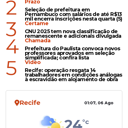
2
Prazo
Seleção de prefeitura em
Pernambuco com salários de até R$13
mil encerra inscrições nesta quarta (5)
3
Certame
CNU 2025 tem nova classificação de
remanescente e adicionais divulgada
4
Chamada
Para Ana Maria Franca , este é um dado
Prefeitura do Paulista convoca novos
sensível e novo para o Instituto. “São
professores aprovados em seleção
pessoas que não sabem ao certo como
simplificada; confira lista
5
Vídeo
morreram e nem a motivação de suas
Recife: operação resgata 14
mortes. Essa falta de informação dificulta
trabalhadores em condições análogas
também a elaboração de políticas públicas
à escravidão em alojamento de obra
para a prevenção da
violência
. Só o que
temos certeza é de que quanto mais
armas circulando nas mãos de cidadãos,
Recife
01:07, 06 Ago
maiores os riscos”, finaliza.
SOBRE O FOGO CRUZADO
24
°c