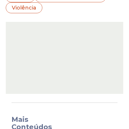
sido baleado na
Grande Recife
no último
Violência
mês.
O número de adolescentes baleados em
abril também é superior ao registrado nos
meses anteriores. Em janeiro deste ano, 11
Mais
adolescentes foram baleados, em
Conteúdos
fevereiro, 13; e em março, 11. Ao todo, já são