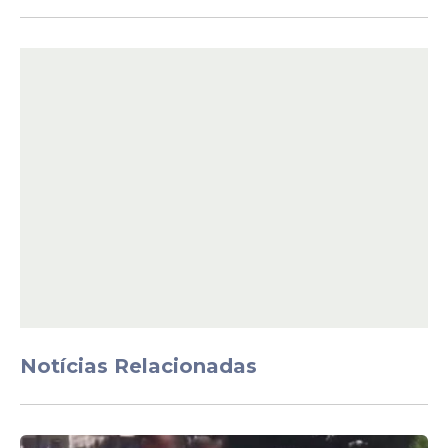
inovadora, o laboratório de dados da
instituição produz mais de 50 indicadores
inéditos sobre
violência
nas regiões
metropolitanas do Rio, do Recife, de
Salvador e de Belém.
Através de um aplicativo de celular, o Fogo
Cruzado obtém e disponibiliza informações
sobre tiroteios, verificados em tempo real,
que são o único banco de dados aberto
sobre
violência
armada da América Latina,
que pode ser acessado gratuitamente pela
API do Instituto.
Notícias Relacionadas