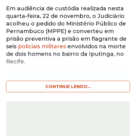
Em audiência de custódia realizada nesta
quarta-feira, 22 de novembro, o Judiciário
acolheu o pedido do Ministério Público de
Pernambuco (MPPE) e converteu em
prisão preventiva a prisão em flagrante de
seis
policiais militares
envolvidos na morte
de dois homens no bairro da Iputinga, no
Recife.
Notícias pelo WhatsApp
Receba as notícias exclusivas do
CONTINUE LENDO...
Portal
de Prefeitura
pelo nosso canal.
Entrar no canal
Para os outros três policiais detidos, foi
requisitada a liberdade provisória com