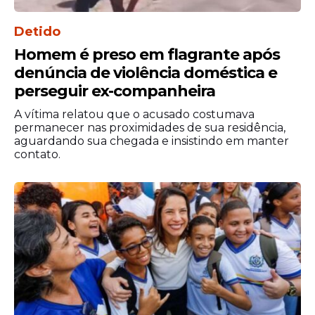
Detido
Homem é preso em flagrante após
denúncia de violência doméstica e
perseguir ex-companheira
A vítima relatou que o acusado costumava
permanecer nas proximidades de sua residência,
21/11 -
Na manhã da terça o CAO Controle
aguardando sua chegada e insistindo em manter
Externo entrou em contato com a
contato.
Corregedoria da SDS, que confirmou ter a
identificação dos policiais militares
envolvidos nas mortes.
21/11 -
Tendo notícia da lavratura e auto de
prisão em flagrante por parte da Delegacia
de Polícia Judiciária Militar (DPJM), quanto
aos crimes militares em tese praticados, o
CAO Controle Externo solicitou o imediato