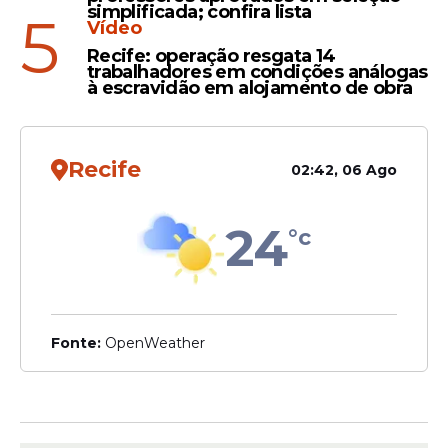
simplificada; confira lista
no RECIFE
5
Vídeo
Recife: operação resgata 14
trabalhadores em condições análogas
à escravidão em alojamento de obra
Iputinga
Bope faz operação no
Recife
02:42, 06 Ago
RECIFE e troca de tiros
deixa dois mortos
24
°c
Fonte:
OpenWeather
Veja Também