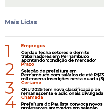
Mais Lidas
O MPPE, através do GACE Controle
Externo, continua acompanhando de
perto as investigações desenvolvidas pelo
Departamento de Homicídios e Proteção à
1
Empregos
Pessoa, para total elucidação quanto à
Gerdau fecha setores e demite
morte dos dois civis.
trabalhadores em Pernambuco
apontando 'condição de mercado'
2
Prazo
Seleção de prefeitura em
Leia Também
Pernambuco com salários de até R$13
mil encerra inscrições nesta quarta (5)
3
Certame
CNU 2025 tem nova classificação de
Iputinga
remanescente e adicionais divulgada
4
Chamada
SDS prende PMs do Bope
Prefeitura do Paulista convoca novos
em flagrante após mortes
professores aprovados em seleção