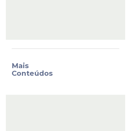
adoção de medidas cautelares, o que
também foi acolhido pelo Juízo.
Mais
Conteúdos
Os seis que tiveram a prisão preventiva
decretada foram os que entraram na
residência das vítimas, enquanto que os
que não permaneceram presos foram os