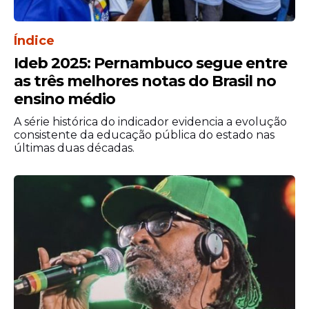
envio do auto, para subsidiar o trabalho do
Promotor de Justiça que atuou na
audiência de custódia realizada nesta
Índice
quarta-feira (22).
Ideb 2025: Pernambuco segue entre
as três melhores notas do Brasil no
ensino médio
A série histórica do indicador evidencia a evolução
consistente da educação pública do estado nas
últimas duas décadas.
MPPE