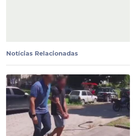
De imediato o MPPE acionou o
Departamento de Homicídios e Proteção à
Pessoa (DHPP) e informou que o Grupo de
Atuação Conjunta Especializada (GACE) de
Controle Externo da Atividade Policial do
MPPE iria acompanhar as investigações.
Notícias Relacionadas
20/11 -
Dentre as diligências requisitadas
pelo MPPE ao DHPP estão perícias e a
visita imediata ao local. Uma equipe de
plantão do DHPP foi destacada e concluiu
o trabalho na cena do crime ainda na
madrugada da terça (21).