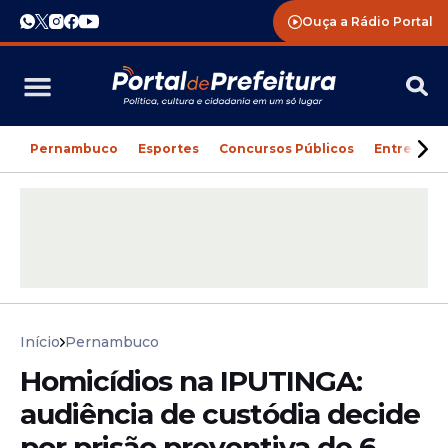
Ouça a Rádio Portal
Pernambuco
Esportes
Concursos Públicos
Entreteni
Início
Pernambuco
Homicídios na IPUTINGA:
audiência de custódia decide
por prisão preventiva de 6