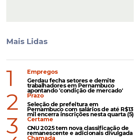
Instituto de Medicina Legal (IML) de
Palmares, também no Agreste.
Mais Lidas
1
Empregos
Gerdau fecha setores e demite
trabalhadores em Pernambuco
apontando 'condição de mercado'
2
Prazo
Seleção de prefeitura em
Pernambuco com salários de até R$13
mil encerra inscrições nesta quarta (5)
3
Certame
Leia Também
CNU 2025 tem nova classificação de
remanescente e adicionais divulgada
Chamada