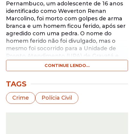
Pernambuco, um adolescente de 16 anos
identificado como Weverton Renan
Marcolino, foi morto com golpes de arma
branca e um homem ficou ferido, após ser
agredido com uma pedra. O nome do
homem ferido não foi divulgado, mas o
mesmo foi socorrido para a Unidade de
Pronto Atendimento (UPA) de Gravatá e
passa bem.
CONTINUE LENDO...
Notícias pelo WhatsApp
TAGS
Receba as notícias exclusivas do
Portal
de Prefeitura
pelo nosso canal.
Crime
Polícia Civil
Entrar no canal