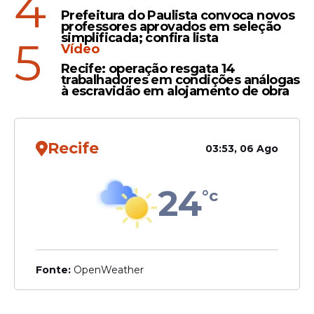
4
Irregularidades
Prefeitura do Paulista convoca novos
professores aprovados em seleção
Neoenergia identifica
simplificada; confira lista
5
Vídeo
DESVIO DE ENERGIA, que
Recife: operação resgata 14
seria SUFICIENTE para
trabalhadores em condições análogas
abastecer 420 CASAS, em
à escravidão em alojamento de obra
restaurante de GRAVATÁ;
CONFIRA DETALHES
Recife
03:53, 06 Ago
24
Veja Também
°c
Fonte:
OpenWeather