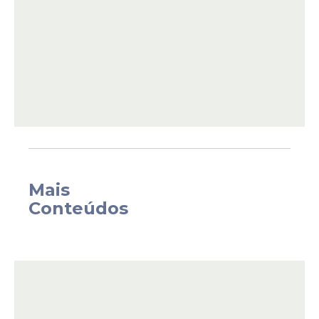
Por meio de nota, a
Polícia Civil
informou
Mais
que o acusado de cometer os crimes foi
Conteúdos
preso, e atuado por homicído e lesão
corporal. O caso foi registrado pela
Delegacia de Gravatá.
O acusado deverá ficar a disposição da
justiça para audiência de custódia.