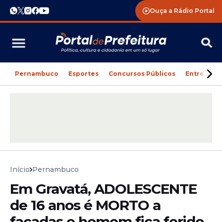
Ouça a Rádio Portal
Pernambuco
Esportes
Concursos Públicos
Entreteni
Início
Pernambuco
Em Gravatá, ADOLESCENTE
de 16 anos é MORTO a
facadas e homem fica ferido