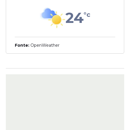
normativos, econômicos, financeiros e
24
políticas de saúde
°c
40 horas semanais
Remuneração: R$ 6.130,00
Analista técnico em edificações
40 horas semanais
Fonte:
OpenWeather
Remuneração: R$ 6.130,00
Analista técnico em equipamentos
40 horas semanais
Remuneração: R$ 6.130,00
Técnico administrativo
40 horas semanais
Remuneração: R$ 3.800,00