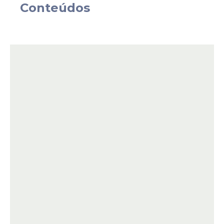
Conteúdos
atuarão nas secretarias finalísticas do
Ministério da Saúde, superintendências
estaduais e no Fundo Nacional de Saúde
(FNS). Os selecionados vão prestar serviço
em Brasília, Goiânia, Belo Horizonte, São
Paulo, Porto Alegre, Recife e Belém.
Clique e faça sua inscrição