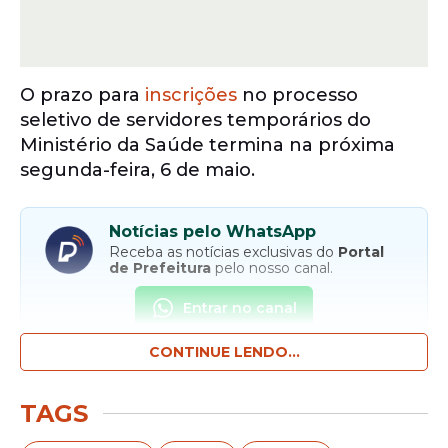
O prazo para
inscrições
no processo
seletivo de servidores temporários do
Ministério da Saúde termina na próxima
segunda-feira, 6 de maio.
Notícias pelo WhatsApp
Receba as notícias exclusivas do
Portal
de Prefeitura
pelo nosso canal.
Entrar no canal
CONTINUE LENDO...
O certame oferece
vagas
em seis áreas e
os salários chegam a R$ 8,3 mil. São
TAGS
oferecidas vagas para gestão, analista de