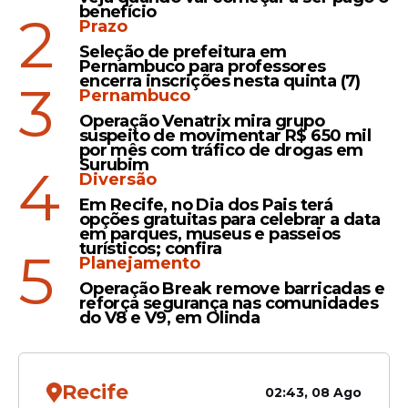
benefício
2
Prazo
Seleção de prefeitura em
Pernambuco para professores
encerra inscrições nesta quinta (7)
3
Pernambuco
Operação Venatrix mira grupo
suspeito de movimentar R$ 650 mil
por mês com tráfico de drogas em
Surubim
4
Diversão
Em Recife, no Dia dos Pais terá
Confira as
vagas
disponíveis
opções gratuitas para celebrar a data
em parques, museus e passeios
Gestor
turísticos; confira
5
Planejamento
40 horas semanais
Operação Break remove barricadas e
Remuneração: R$ 8.300,00
reforça segurança nas comunidades
Analista de dados e controle de
do V8 e V9, em Olinda
qualidade
40 horas semanais
Remuneração: R$ 6.130,00
Recife
02:43, 08 Ago
Analista de requisitos processuais,