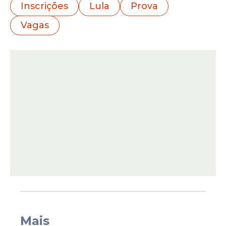
dados e controle de qualidade, técnico
Inscrições
Lula
Prova
administrativo, entre outros. Confira a lista
Vagas
completa no fim do texto. Os candidatos
têm até 7 de maio para preencher o
Formulário de Cadastro de Títulos.
A
seleção
ocorre para a contratação
Mais
imediata de até 300
vagas
. Os funcionários