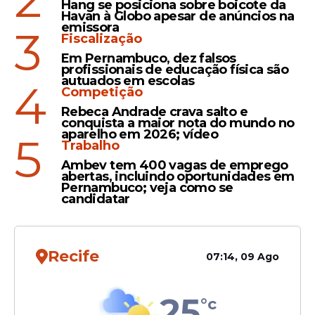
Hang se posiciona sobre boicote da
Havan à Globo apesar de anúncios na
emissora
3
Fiscalização
Em Pernambuco, dez falsos
profissionais de educação física são
autuados em escolas
4
Competição
Confira as
vagas
disponíveis
Rebeca Andrade crava salto e
conquista a maior nota do mundo no
Gestor
aparelho em 2026; vídeo
5
40 horas semanais
Trabalho
Remuneração: R$ 8.300,00
Ambev tem 400 vagas de emprego
abertas, incluindo oportunidades em
Analista de dados e controle de
Pernambuco; veja como se
qualidade
candidatar
40 horas semanais
Remuneração: R$ 6.130,00
Analista de requisitos processuais,
Recife
07:14, 09 Ago
normativos, econômicos, financeiros e
políticas de saúde
25
40 horas semanais
°c