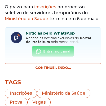
O prazo para
inscrições
no processo
seletivo de servidores temporários do
Ministério da Saúde
termina em 6 de maio.
Notícias pelo WhatsApp
Receba as notícias exclusivas do
Portal
de Prefeitura
pelo nosso canal.
Entrar no canal
CONTINUE LENDO...
O certame oferece
vagas
em seis áreas e
os salários chegam a R$ 8,3 mil. São
oferecidas vagas para gestão, analista de
TAGS
dados e controle de qualidade, técnico
administrativo, entre outros. Confira a lista
Inscrições
Ministério da Saúde
completa no fim do texto. Os candidatos
Prova
Vagas
têm até 7 de maio para preencher o