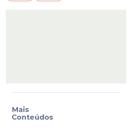
Formulário de Cadastro de Títulos.
A
seleção
ocorre para a contratação
imediata de até 300
vagas
. Os funcionários
Mais
atuarão nas secretarias finalísticas do
Conteúdos
Ministério da Saúde, superintendências
estaduais e no Fundo Nacional de Saúde