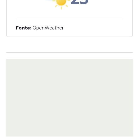
Remuneração: R$ 6.130,00
Analista técnico em edificações
40 horas semanais
Remuneração: R$ 6.130,00
Fonte:
OpenWeather
Analista técnico em equipamentos
40 horas semanais
Remuneração: R$ 6.130,00
Técnico administrativo
40 horas semanais
Remuneração: R$ 3.800,00
Agência Gov