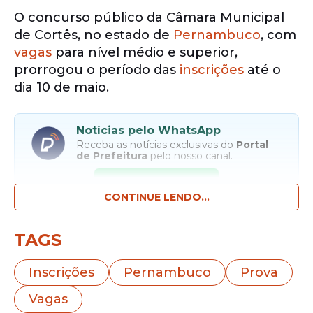
O concurso público da Câmara Municipal
de Cortês, no estado de
Pernambuco
, com
vagas
para nível médio e superior,
prorrogou o período das
inscrições
até o
dia 10 de maio.
Notícias pelo WhatsApp
Receba as notícias exclusivas do
Portal
de Prefeitura
pelo nosso canal.
Entrar no canal
CONTINUE LENDO...
Vagas
TAGS
Inscrições
Pernambuco
Prova
Vagas