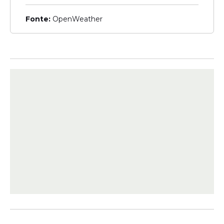
conhecimentos específicos.
Fonte:
OpenWeather
Confira mais
informações no edital
de prorrogação