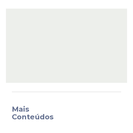
Nível médio:
Auxiliar de Serviços Gerais
(1);
Nível superior:
Coordenador do
Controle Interno (1); Analista
Legislativo (1).
Salários oferecidos no concurso público
da Câmara Municipal de Cortês
Mais
Conteúdos
Os profissionais contratados pela Câmara
Municipal de Cortês deverão cumprir
carga de trabalho de 30 ou 40 horas