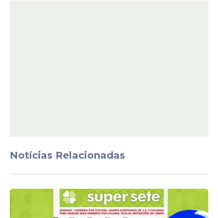
Notícias Relacionadas
edital_003-1
Baixar