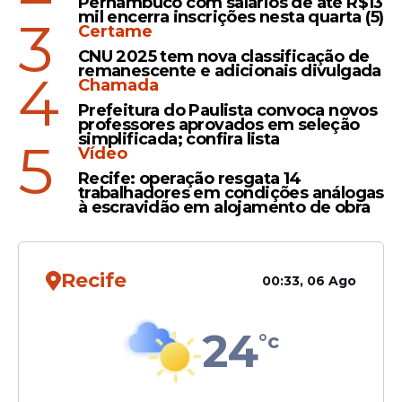
Pernambuco com salários de até R$13
de prova objetiva, prevista para ser
mil encerra inscrições nesta quarta (5)
3
Certame
aplicada no dia 26 de maio de 2024, das 9h
CNU 2025 tem nova classificação de
às 12h ou das 14h às 17h.
remanescente e adicionais divulgada
4
Chamada
Prefeitura do Paulista convoca novos
professores aprovados em seleção
simplificada; confira lista
5
Vídeo
Recife: operação resgata 14
trabalhadores em condições análogas
à escravidão em alojamento de obra
Recife
00:33, 06 Ago
A prova do concurso público é objetiva e
24
°c
composta por 40 questões de múltipla
escolha, distribuídas entre os conteúdos
programáticos de língua portuguesa e