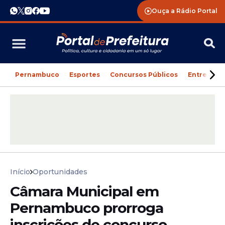
Ouça a Rádio Portal
Pernambuco
Esportes
Concursos Públicos
Entreteni
Início
Oportunidades
Câmara Municipal em
Pernambuco prorroga
inscrições de concurso