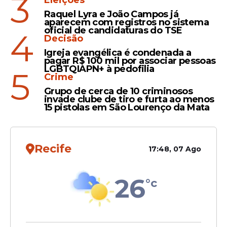
3
Eleições
Raquel Lyra e João Campos já
aparecem com registros no sistema
oficial de candidaturas do TSE
4
Decisão
Igreja evangélica é condenada a
pagar R$ 100 mil por associar pessoas
LGBTQIAPN+ à pedofilia
5
Crime
Grupo de cerca de 10 criminosos
invade clube de tiro e furta ao menos
15 pistolas em São Lourenço da Mata
Recife
17:48, 07 Ago
26
°c