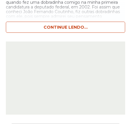
quando fez uma dobradinha comigo na minha primeira
candidatura a deputado federal, em 2002. Foi assim que
conheci João Fernando Coutinho, fiz outras dobradinhas
com ele, pois sempre admirei seu pensamento
progressista, seu compromisso de esquerda e lutas
sociais,” declarou Rands.
No domingo (dia 26), com
CONTINUE LENDO...
passagens por Água Preta e Palmares. Maurício Rands e
Isabella de Roldão, candidata a vice-governadora pelo
PDT, foram recebidos pelos líderes políticos locais, como
o deputado federal João Fernando Coutinho (PROS). Lá
realizaram caminhada, comício e assumido compromissos
de campanha. “Vamos construir a PE-96 de Água Preta a
Santa Teresinha e também vamos recuperar a PE-96, de
Palmares a Barreiros, integrando Água Preta”, prometeu
Rands.
A chapa “O Pernambuco que Você Quer” foi
formada no último dia das convenções partidárias.
Segundo Rands, a coligação surgiu a partir da retirada da
vereadora do Recife Marília Arraes (PT), da disputa ao
governo, atual candidata a deputada federal. Para ele foi
uma “terceira via” para Pernambuco.
“Minha candidatura
vem com a mesma filosofia com que estava a
candidatura de Marília Arraes. Reconectando os militantes
dos movimentos sindicais, movimentos populares de
pessoas que realmente querem um novo Pernambuco”
ele lembra que passou pela mesma situação que a
vereadora, “Em 2012 eu fui chamado para ser pré-
candidato a prefeito, e houve a mesma intervenção
autoritária da direção nacional do PT,” finalizou.