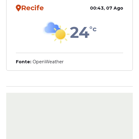
Recife
00:43, 07 Ago
24
°c
Fonte:
OpenWeather