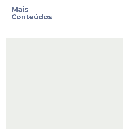
Mais
Conteúdos
Notícias pelo WhatsApp
Receba as notícias exclusivas do
Portal
de Prefeitura
pelo nosso canal.
Entrar no canal