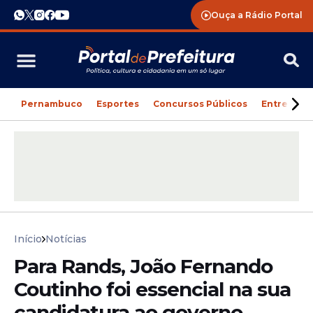
Ouça a Rádio Portal
Pernambuco
Esportes
Concursos Públicos
Entreteni
Início
Notícias
Para Rands, João Fernando
Coutinho foi essencial na sua
candidatura ao governo