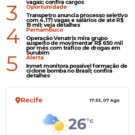
vagas; confira cargos
3
Oportunidade
Transpetro anuncia processo seletivo
com 4.171 vagas e salários de até R$
15 mil; veja detalhes
4
Pernambuco
Operação Venatrix mira grupo
suspeito de movimentar R$ 650 mil
por mês com tráfico de drogas em
Surubim
5
Alerta
Inmet monitora possível formação de
ciclone bomba no Brasil; confira
detalhes
Recife
17:33, 07 Ago
26
°c