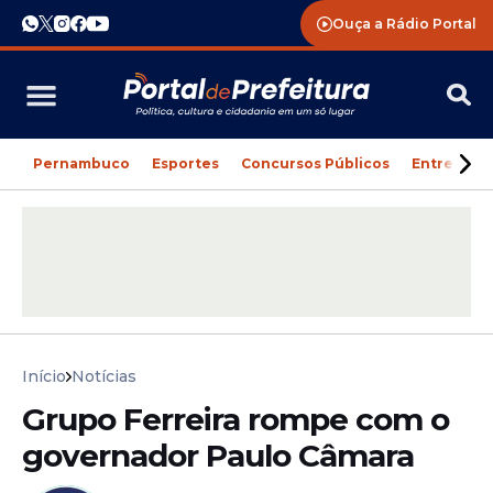
Ouça a Rádio Portal
Pernambuco
Esportes
Concursos Públicos
Entreteni
Início
Notícias
Grupo Ferreira rompe com o
governador Paulo Câmara