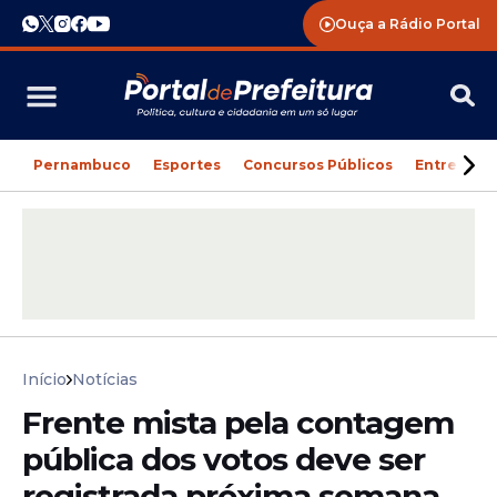
Ouça a Rádio Portal
Pernambuco
Esportes
Concursos Públicos
Entreteni
Início
Notícias
Frente mista pela contagem
pública dos votos deve ser
registrada próxima semana