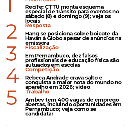
1
Recife: CTTU monta esquema
especial de trânsito para eventos no
sábado (8) e domingo (9); veja os
locais
2
Resposta
Hang se posiciona sobre boicote da
Havan à Globo apesar de anúncios na
emissora
3
Fiscalização
Em Pernambuco, dez falsos
profissionais de educação física são
autuados em escolas
4
Competição
Rebeca Andrade crava salto e
conquista a maior nota do mundo no
aparelho em 2026; vídeo
5
Trabalho
Ambev tem 400 vagas de emprego
abertas, incluindo oportunidades em
Pernambuco; veja como se
candidatar