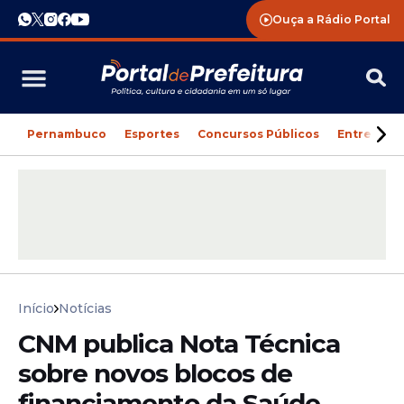
Ouça a Rádio Portal
Pernambuco
Esportes
Concursos Públicos
Entreteni
Início
Notícias
CNM publica Nota Técnica
sobre novos blocos de
financiamento da Saúde