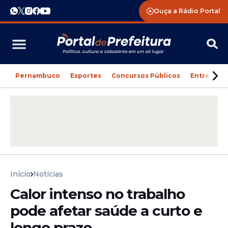
Ouça a Rádio Portal
Pernambuco
Esportes
Concursos Públicos
Entreteni
Início
Notícias
Calor intenso no trabalho
pode afetar saúde a curto e
longo prazo