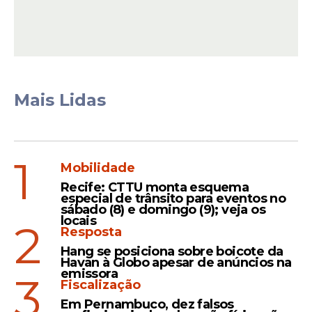
atingir o Brasil; Saiba onde
e quando começa
Mais Lidas
Veja Também
1
Mobilidade
Recife: CTTU monta esquema
especial de trânsito para eventos no
Somente nos dois primeiros meses do ano,
sábado (8) e domingo (9); veja os
locais
mais de 5 mil pessoas já procuraram
2
Resposta
atendimento médico em unidades do
Hang se posiciona sobre boicote da
Sistema Único de
Saúde
(SUS). De acordo
Havan à Globo apesar de anúncios na
emissora
com a pesquisa, o motivo é em razão do
3
Fiscalização
calor excessivo, conforme dados da
Em Pernambuco, dez falsos
Secretaria Municipal de Saúde (SMS-RJ).