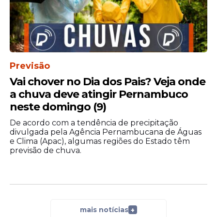
afetados
Segundo Sousa, os profissionais mais
afetados são aqueles com vínculos
informais de
trabalho
, especialmente
Previsão
entregadores e vendedores ambulantes,
que dependem dos horários de maior
Vai chover no Dia dos Pais? Veja onde
movimento.
a chuva deve atingir Pernambuco
neste domingo (9)
“Como você vai garantir que esse
De acordo com a tendência de precipitação
vendedor não trabalhe nos horários de
divulgada pela Agência Pernambucana de Águas
pico, se no carnaval, por exemplo, é o
e Clima (Apac), algumas regiões do Estado têm
momento em que eles mais ganham?”,
previsão de chuva.
questiona.
Além da atividade desenvolvida, outro fator
importante para compreender a situação
de vulnerabilidade a que os trabalhadores
mais notícias
+