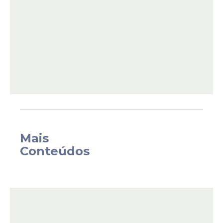
Professora do Departamento de
Epidemiologia do Instituto de Medicina
Social da Universidade do Estado do Rio de
Janeiro (Uerj), alerta para os impactos a
curto e longo prazo na
saúde
. O impacto é
em razão da
alta das temperaturas
registradas na cidade do Rio de Janeiro.
Mais
Conteúdos