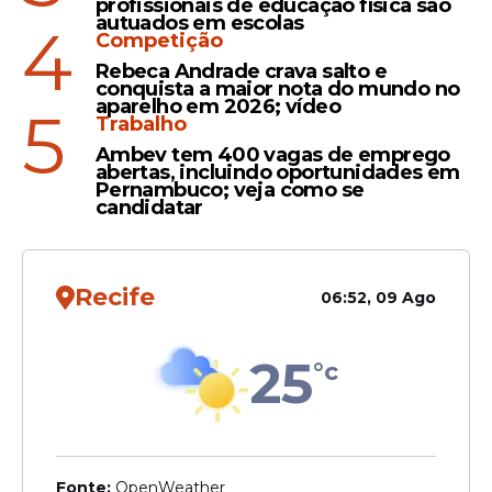
profissionais de educação física são
autuados em escolas
4
Competição
Rebeca Andrade crava salto e
conquista a maior nota do mundo no
aparelho em 2026; vídeo
5
Trabalho
Ambev tem 400 vagas de emprego
abertas, incluindo oportunidades em
Pernambuco; veja como se
candidatar
Recife
06:52, 09 Ago
Como efeitos imediatos da exposição ao
calor, a pesquisadora cita sinais de
25
°c
exaustão
e
insolação
. Ou seja, que, em
casos mais graves ou quando não há
tratamento adequado, podem provocar
complicações em órgãos vitais.
Fonte:
OpenWeather