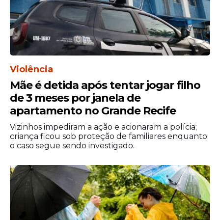
de 44ºC, maior temperatura desde 2024.
Conforme a pesquisadora, ela avalia que o
calor excessivo não é um desafio apenas
da cidade do Rio de Janeiro, mas um
problema que precisa ser repensado por
Violência
diferentes sistemas de gestão pública e
Mãe é detida após tentar jogar filho
pela sociedade.
de 3 meses por janela de
apartamento no Grande Recife
“Hidratação, por exemplo, é essencial. A
prefeitura municipal [do Rio de Janeiro]
Vizinhos impediram a ação e acionaram a polícia;
disponibilizou pela cidade diferentes
criança ficou sob proteção de familiares enquanto
o caso segue sendo investigado.
pontos de hidratação gratuita, mas
sabemos que interromper ou evitar essa
exposição no horário de 11h às 15h é ideal",
reflete.
Profissionais mais