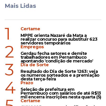
Mais Lidas
1
Certame
MPPE orienta Nazaré da Mata a
realizar concurso para substituir 623
servidores temporários
2
Empregos
Gerdau fecha setores e demite
trabalhadores em Pernambuco
apontando 'condição de mercado'
3
Dia de Sorte
Agenda
Resultado do Dia de Sorte 1263: veja
os números sorteados e a premiação
desta terça-feira
O ministro ressaltou que o governo
4
Prazo
prepara uma agenda positiva para
Seleção de prefeitura em
destravar a economia depois da aprovação
Pernambuco com salários de até R$13
mil encerra inscrições nesta quarta (5)
da reforma da Previdência. “Nós vamos
5
Certame
começar a simplificar e a reduzir os