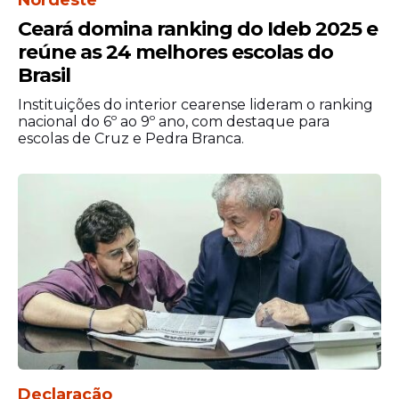
Nordeste
Economia às 14h30 para uma visita a Paulo
Ceará domina ranking do Ideb 2025 e
Guedes. Por cerca de uma hora, ele
reúne as 24 melhores escolas do
reuniu-se no auditório do prédio com o
Brasil
ministro, secretários especiais, secretários
Instituições do interior cearense lideram o ranking
adjuntos, secretários, chefes de gabinete,
nacional do 6º ao 9º ano, com destaque para
assessores especiais e assessores. Segundo
escolas de Cruz e Pedra Branca.
participantes do encontro, o presidente
fez um pequeno discurso e ouviu opiniões
dos participantes. Fonte: Agencia Brasil
Declaração