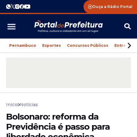
Ouça a Rádio Portal
Pernambuco
Esportes
Concursos Públicos
Entreteni
Início
Notícias
Bolsonaro: reforma da
Previdência é passo para
liberdade econômica