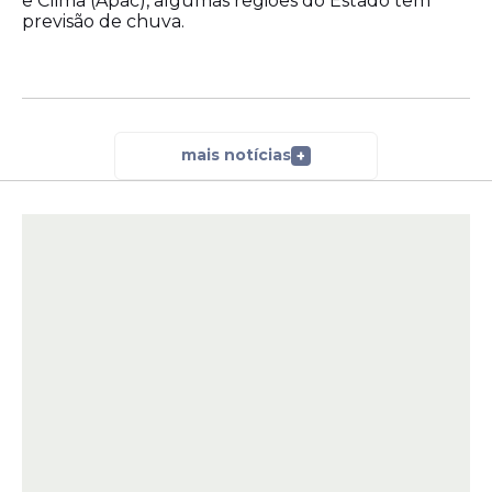
e Clima (Apac), algumas regiões do Estado têm
previsão de chuva.
mais notícias
+