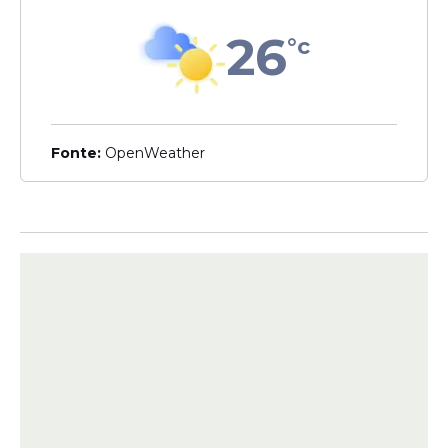
26
°c
Fonte:
OpenWeather