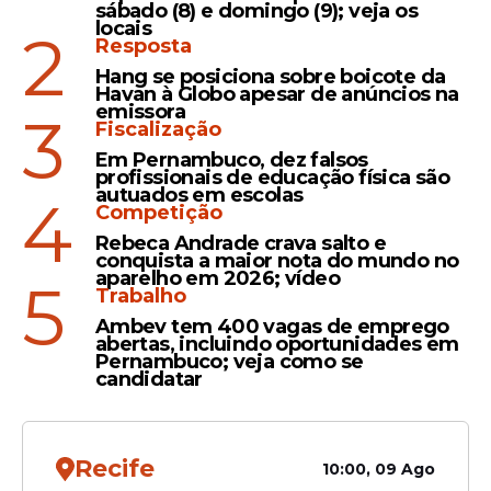
sábado (8) e domingo (9); veja os
locais
2
Resposta
Hang se posiciona sobre boicote da
Havan à Globo apesar de anúncios na
emissora
3
Fiscalização
Em Pernambuco, dez falsos
profissionais de educação física são
autuados em escolas
4
Competição
Rebeca Andrade crava salto e
conquista a maior nota do mundo no
aparelho em 2026; vídeo
5
Trabalho
Ambev tem 400 vagas de emprego
abertas, incluindo oportunidades em
Pernambuco; veja como se
candidatar
Recife
10:00, 09 Ago