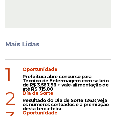
elétricos como o e-208 e e-2008, e não
tem planos de abandonar o mercado
brasileiro.
Mais Lidas
1
Oportunidade
Prefeitura abre concurso para
Técnico de Enfermagem com salário
de R$ 3.567,96 + vale-alimentação de
até R$ 715,00
2
Dia de Sorte
Há informações de que a Peugeot poderá
Resultado do Dia de Sorte 1263: veja
iniciar uma nova fase de fabricação de
os números sorteados e a premiação
desta terça-feira
carros
no Brasil com um modelo inédito: o
Oportunidade