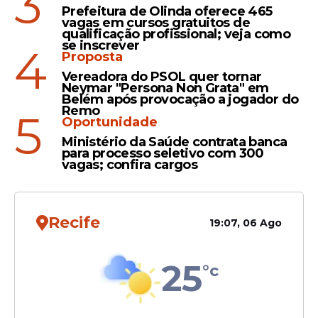
3
1008, um SUV compacto menor que o
Prefeitura de Olinda oferece 465
2008, projetado especialmente para
vagas em cursos gratuitos de
qualificação profissional; veja como
mercados emergentes como o Brasil.
se inscrever
4
Proposta
A data de lançamento desse potencial
Vereadora do PSOL quer tornar
concorrente do Fiat Pulse ainda não foi
Neymar "Persona Non Grata" em
Belém após provocação a jogador do
divulgada.
Remo
5
Oportunidade
Ministério da Saúde contrata banca
para processo seletivo com 300
vagas; confira cargos
Recife
19:07, 06 Ago
25
°c