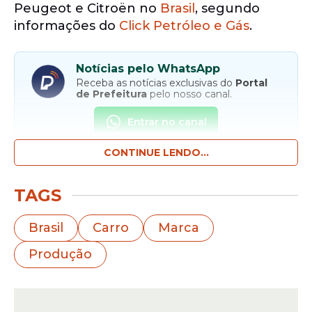
Peugeot e Citroën no
Brasil
, segundo
informações do
Click Petróleo e Gás
.
Notícias pelo WhatsApp
Receba as notícias exclusivas do
Portal
de Prefeitura
pelo nosso canal.
Entrar no canal
CONTINUE LENDO...
A partir de 2024, a Peugeot não produzirá
mais carros de passeio no país. Essa
TAGS
mudança envolve a transferência da
produção
do Peugeot 2008, atualmente
Brasil
Carro
Marca
centralizada em Porto Real, Rio de Janeiro,
Produção
para a Argentina.