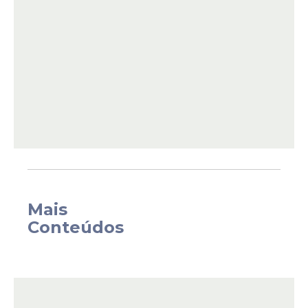
A liberação de espaço na planta brasileira
permitirá à Citroën adicionar o utilitário C3
Aircross à linha de
produção
, juntando-se
Mais
ao C3 e ao C4 Cactus, que já são fabricados
Conteúdos
no local.
Com essa reestruturação, a Peugeot terá
apenas um modelo fabricado no Brasil: a
Partner Rapid, um utilitário derivado da Fiat
Fiorino, produzido pela Stellantis em