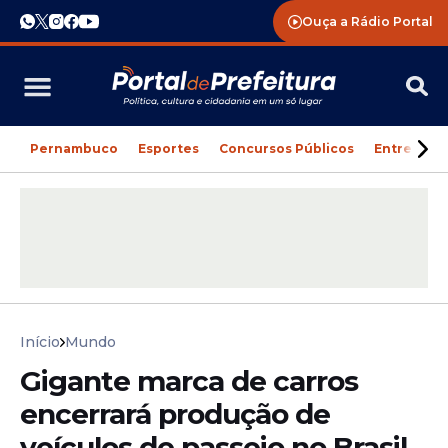
Ouça a Rádio Portal
Pernambuco
Esportes
Concursos Públicos
Entreteni
Início
Mundo
Gigante marca de carros
encerrará produção de
veículos de passeio no Brasil