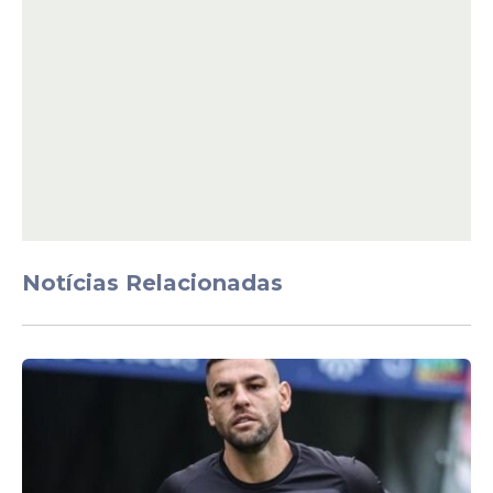
por 2 a 2, na semana passada, o que selou
a desclassificação na primeira parte do
torneio nacional, as reclamações se
intensificaram. O Independiente só volta a
jogar na segunda fase da competição
novamente contra o Talleres.
Notícias Relacionadas
Tévez despontou no Boca Juniors no