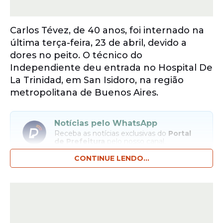
Carlos Tévez, de 40 anos, foi internado na
última terça-feira, 23 de abril, devido a
dores no peito. O técnico do
Independiente deu entrada no Hospital De
La Trinidad, em San Isidoro, na região
metropolitana de Buenos Aires.
Notícias pelo WhatsApp
Receba as notícias exclusivas do
Portal
de Prefeitura
pelo nosso canal.
CONTINUE LENDO...
Entrar no canal
Os rumores sobre a internação do ídolo de
Boca Juniors e Corinthians começaram na