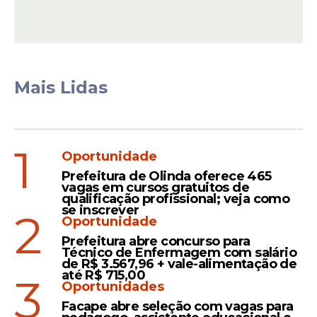
Os resultados foram satisfatórios, Tévez,
porém, continuou no hospital para novas
avaliações. O ex-jogador tem problemas de
pressão alta.
"Nosso treinador, Carlos Tevez, deu entrada
Mais Lidas
no Sanatório La Trinidad, em San Isidro, com
dores no peito. Realizaram os estudos
correspondentes e foram satisfatórios.
1
Amanhã (quarta-feira), ele continuará com
Oportunidade
uma série de exames agendados com
Prefeitura de Olinda oferece 465
vagas em cursos gratuitos de
antecedência no âmbito de um check-up
qualificação profissional; veja como
geral que normalmente é realizado. Ele
se inscrever
2
Oportunidade
ficará internado por precaução até que os
Prefeitura abre concurso para
estudos correspondentes sejam concluídos",
Técnico de Enfermagem com salário
publicou o clube sobre a situação do técnico.
de R$ 3.567,96 + vale-alimentação de
até R$ 715,00
3
Oportunidades
Facape abre seleção com vagas para