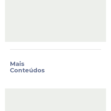
noite de terça-feira. Inicialmente, fontes do
Independiente negaram o fato à imprensa
argentina.
Mais
Conteúdos
Mais tarde, o La Nación, da Argentina,
noticiou que o treinador estava no
hospital, mas para fazer exames
agendados.