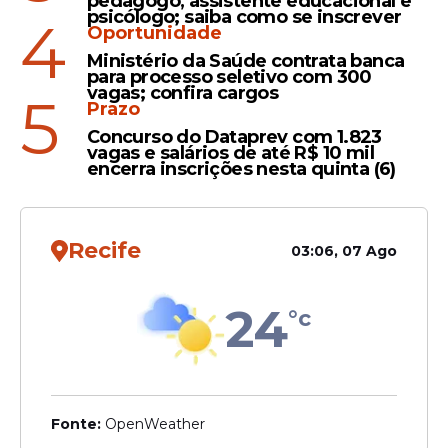
pedagogo, assistente educacional e
psicólogo; saiba como se inscrever
4
Oportunidade
Ministério da Saúde contrata banca
para processo seletivo com 300
vagas; confira cargos
5
Prazo
Concurso do Dataprev com 1.823
vagas e salários de até R$ 10 mil
encerra inscrições nesta quinta (6)
Tévez assumiu o Independiente em agosto
Recife
de 2023. Na época, a equipe de Avellaneda
03:06, 07 Ago
corria risco de rebaixamento, o que foi
evitado com o ex-atacante.
24
°c
Nesta temporada, porém, o trabalho não é
bem avaliado pelos torcedores. O
Independiente ficou de fora do mata-mata
da primeira fase do Campeonato
Fonte:
OpenWeather
Argentino, dois pontos atrás do Vélez