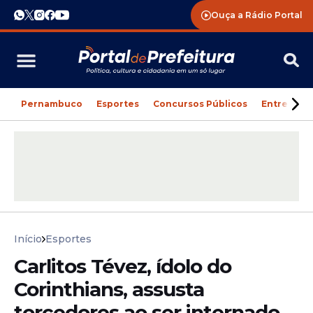
Ouça a Rádio Portal
Pernambuco
Esportes
Concursos Públicos
Entreteni
Início
Esportes
Carlitos Tévez, ídolo do
Corinthians, assusta
torcedores ao ser internado