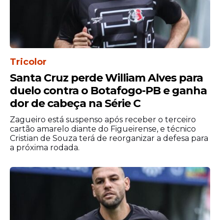
começo dos anos 2000 e logo foi para o
Corinthians
, clube pelo qual foi
campeão
brasileiro
em 2005. A saída da equipe
paulista foi conturbada, com
desentendimentos com torcida e diretoria.
Tricolor
Santa Cruz perde William Alves para
Ele rumou ao West Ham e, na sequência
duelo contra o Botafogo-PB e ganha
teve passagens por Manchester United,
dor de cabeça na Série C
Manchester City, Juventus, um breve
retorno ao Boca, Shanghai Shenhua, da
Zagueiro está suspenso após receber o terceiro
China, até voltar para a terceira passagem
cartão amarelo diante do Figueirense, e técnico
Cristian de Souza terá de reorganizar a defesa para
pelo Boca Juniors, que marcou sua
a próxima rodada.
aposentadoria, em 2021.
Estadão Conteúdo.