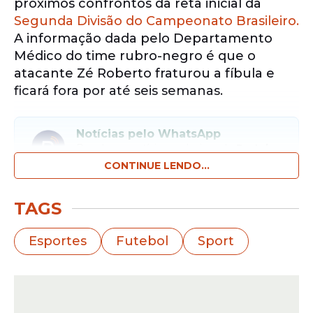
próximos confrontos da reta inicial da
Segunda Divisão do Campeonato Brasileiro.
A informação dada pelo Departamento
Médico do time rubro-negro é que o
atacante Zé Roberto fraturou a fíbula e
ficará fora por até seis semanas.
Notícias pelo WhatsApp
Receba as notícias exclusivas do
Portal
de Prefeitura
pelo nosso canal.
CONTINUE LENDO...
Entrar no canal
TAGS
"Após trauma sofrido, o atacante Zé Roberto
Esportes
Futebol
Sport
passou por ressonância no joelho esquerdo,
onde constatou-se uma fratura da fíbula. O
prazo estimado de recuperação gira em
torno de quatro a seis semanas, sem