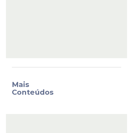
necessidade de procedimento cirúrgico"
,
divulgou o Sport.
Mais
Conteúdos
Com a baixa, o atleta ficará de fora do jogo
de ida da terceira fase da Copa do Brasil,
contra o Atletico Mineiro. Além desse
confronto, Zé Roberto irá desfalcar o
Leão