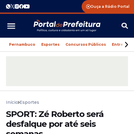
Ouça a Rádio Portal
Pernambuco
Esportes
Concursos Públicos
Entreteni
Início
Esportes
SPORT: Zé Roberto será
desfalque por até seis
semanas