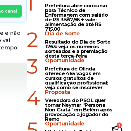
1
Prefeitura abre concurso
para Técnico de
no canal
Enfermagem com salário
de R$ 3.567,96 + vale-
alimentação de até R$
715,00
2
e e não
Dia de Sorte
 vai
Resultado do Dia de Sorte
1263: veja os números
 tempo
sorteados e a premiação
desta terça-feira
3
Oportunidade
Prefeitura de Olinda
oferece 465 vagas em
cursos gratuitos de
qualificação profissional;
veja como se inscrever
4
Proposta
Vereadora do PSOL quer
tornar Neymar "Persona
Non Grata" em Belém após
provocação a jogador do
Remo
5
Oportunidade