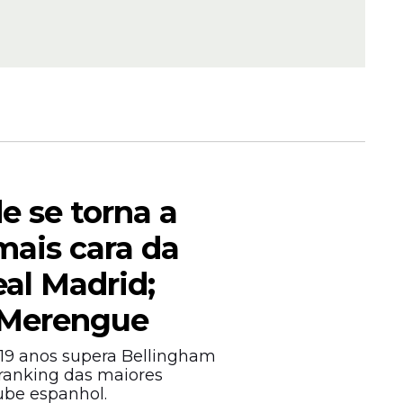
 se torna a
mais cara da
eal Madrid;
0 Merengue
19 anos supera Bellingham
a ranking das maiores
lube espanhol.