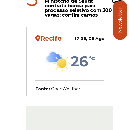
Ministério da Saúde
contrata banca para
Newsletter
processo seletivo com 300
vagas; confira cargos
o-PR, em
einamento
chas no
Recife
17:06, 06 Ago
erpool, em
26
°c
inadas à
Fonte:
OpenWeather