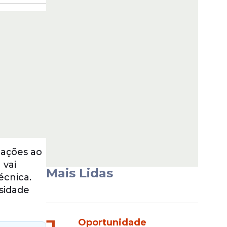
oações ao
 vai
Mais Lidas
écnica.
ssidade
Oportunidade