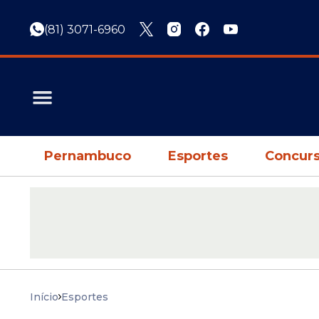
(81) 3071-6960
Pernambuco
Esportes
Concurs
Início
Esportes