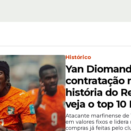
Histórico
Yan Diomande
contratação 
história do R
veja o top 1
Atacante marfinense de 
em valores fixos e lider
compras já feitas pelo c