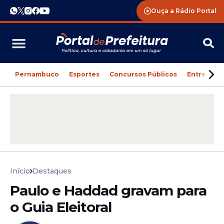
Ouça a Rádio Portal
Pernambuco
Esportes
Concursos Públicos
Entreteni
Início
Destaques
Paulo e Haddad gravam para
o Guia Eleitoral