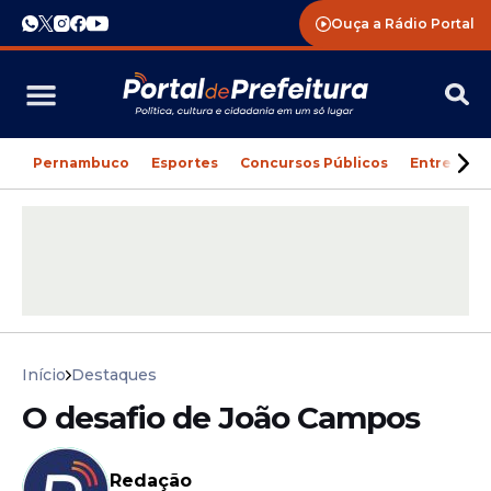
Ouça a Rádio Portal
Pernambuco
Esportes
Concursos Públicos
Entreteni
Início
Destaques
O desafio de João Campos
Redação