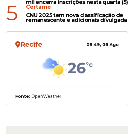
mil encerra inscrições nesta quarta (5)
5
Certame
CNU 2025 tem nova classificação de
remanescente e adicionais divulgada
Recife
08:49, 06 Ago
26
°c
Fonte:
OpenWeather