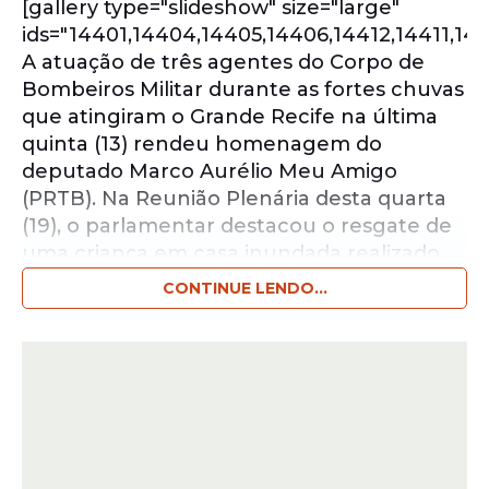
[gallery type="slideshow" size="large"
ids="14401,14404,14405,14406,14412,14411,14
A atuação de três agentes do Corpo de
Bombeiros Militar durante as fortes chuvas
que atingiram o Grande Recife na última
quinta (13) rendeu homenagem do
deputado Marco Aurélio Meu Amigo
(PRTB). Na Reunião Plenária desta quarta
(19), o parlamentar destacou o resgate de
uma criança em casa inundada realizado
pelos sargentos Lucena, Alysson e Sena,
CONTINUE LENDO...
presentes nas galerias do Plenário. “Uma
das imagens que nos emocionou nos
jornais do dia seguinte foi a que mostrava,
em meio à lama deixada pelas chuvas, o
símbolo da corporação”, contou o
deputado. “Por coincidência, soube ontem
que um desses profissionais é alguém que