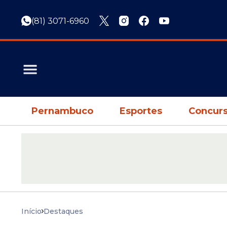
(81) 3071-6960
Pernambuco
Esportes
Concurs
Início
Destaques