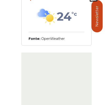
Newsletter
24
°c
Fonte:
OpenWeather