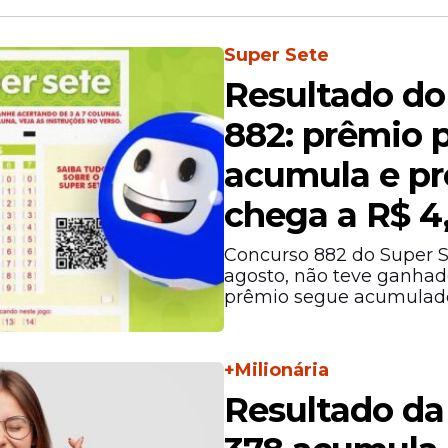
Super Sete
Resultado do
882: prêmio p
acumula e pr
chega a R$ 4
Concurso 882 do Super S
agosto, não teve ganhado
prêmio segue acumulad
+Milionária
Resultado da