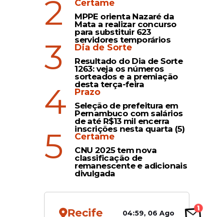
2
Certame
MPPE orienta Nazaré da
Mata a realizar concurso
para substituir 623
servidores temporários
3
Dia de Sorte
Resultado do Dia de Sorte
1263: veja os números
sorteados e a premiação
desta terça-feira
4
Prazo
Seleção de prefeitura em
Pernambuco com salários
de até R$13 mil encerra
inscrições nesta quarta (5)
5
Certame
CNU 2025 tem nova
classificação de
remanescente e adicionais
divulgada
Recife
04:59, 06 Ago